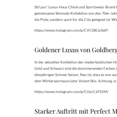
Stil pur! Luxus-Haus Chloé und Sportswear-Brand F
gemeinsame Skimode-Kollektion von den 70er-Jahre
die Piste, sondern auch für die City geeignet ist. Wi
https://www.instagram.com/p/CVCt8EJoSaP/
Goldener Luxus von Goldber
In der aktuellen Kollektion der niederländischen
Gold und Schwarz sind die dominierenden Farben d
diesjährigen Schnee-Saison. Neu ist, dass es nun au
dem Wintersportausrüster Volant Skis. Achtung, schne
https://www.instagram.com/p/CUxcCxFIl5M/
Starker Auftritt mit Perfect