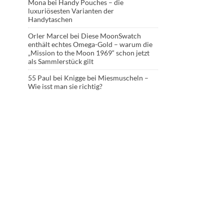
Mona
bei
Handy Pouches – die
luxuriösesten Varianten der
Handytaschen
Orler Marcel
bei
Diese MoonSwatch
enthält echtes Omega-Gold – warum die
„Mission to the Moon 1969“ schon jetzt
als Sammlerstück gilt
55 Paul
bei
Knigge bei Miesmuscheln –
Wie isst man sie richtig?