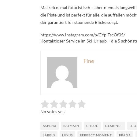
Mal retro, mal futuristisch – aber niemals langweil
die Piste und ist perfekt für alle, die auffallen mö
der garantiert für staunende Blicke sorgt.
https://www.instagram.com/p/CYpITscOf05/
Kontaktloser Service im Ski-Urlaub – die 5 schöns
Fine
Rate this item:
Submit Rating
No votes yet.
ASPENX
BALMAIN
CHLOÉ
DESIGNER
DIO
LABELS
LUXUS
PERFECT MOMENT
PRADA