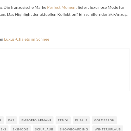
ig. Die französische Marke
Perfect Moment
liefert luxuriöse Mode für
chten. Das Highlight der aktuellen Kollektion? Ein schillernder Ski-Anzug,
ten
Luxus-Chalets im Schnee
R
EA7
EMPORIO ARMANI
FENDI
FUSALP
GOLDBERGH
SKI
SKIMODE
SKIURLAUB
SNOWBOARDING
WINTERURLAUB