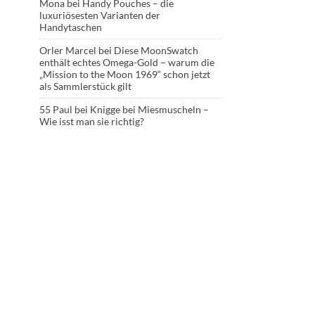
Mona
bei
Handy Pouches – die
luxuriösesten Varianten der
Handytaschen
Orler Marcel
bei
Diese MoonSwatch
enthält echtes Omega-Gold – warum die
„Mission to the Moon 1969“ schon jetzt
als Sammlerstück gilt
55 Paul
bei
Knigge bei Miesmuscheln –
Wie isst man sie richtig?