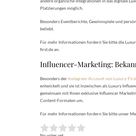
andere organische Integrationen in das digitale L
Platzierungen möglich.
Besonders Eventberichte, Gewinnspiele und persönl
beliebt.
Für mehr Informationen fordern Sie bitte die Luxu
first.de an.
Influencer-Marketing: Bekan
Besonders der
Instagram-Account von Luxury-Firs
entwickelt und sie ist inzwischen als Luxury Influ
gemeinsam mit Ihnen exklusive Influencer Marketi
Content-Formaten um.
Für mehr Informationen fordern Sie bitte unser Med
Rate this item:
Submit Rating
No votes yet.