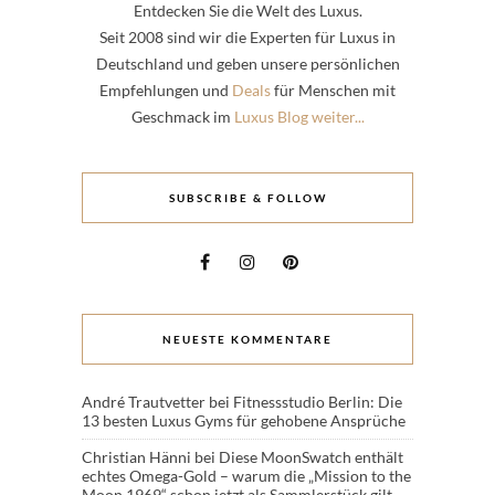
Entdecken Sie die Welt des Luxus.
Seit 2008 sind wir die Experten für Luxus in
Deutschland und geben unsere persönlichen
Empfehlungen und
Deals
für Menschen mit
Geschmack im
Luxus Blog weiter...
SUBSCRIBE & FOLLOW
NEUESTE KOMMENTARE
André Trautvetter
bei
Fitnessstudio Berlin: Die
13 besten Luxus Gyms für gehobene Ansprüche
Christian Hänni
bei
Diese MoonSwatch enthält
echtes Omega-Gold – warum die „Mission to the
Moon 1969“ schon jetzt als Sammlerstück gilt