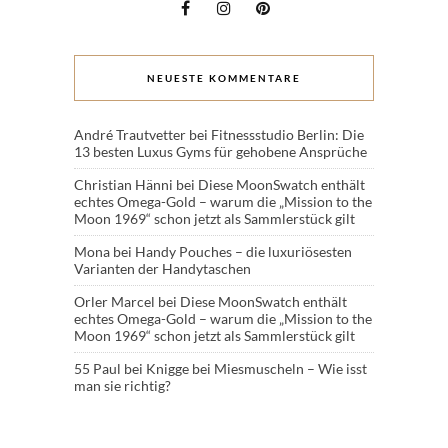
NEUESTE KOMMENTARE
André Trautvetter
bei
Fitnessstudio Berlin: Die
13 besten Luxus Gyms für gehobene Ansprüche
Christian Hänni
bei
Diese MoonSwatch enthält
echtes Omega-Gold – warum die „Mission to the
Moon 1969“ schon jetzt als Sammlerstück gilt
Mona
bei
Handy Pouches – die luxuriösesten
Varianten der Handytaschen
Orler Marcel
bei
Diese MoonSwatch enthält
echtes Omega-Gold – warum die „Mission to the
Moon 1969“ schon jetzt als Sammlerstück gilt
55 Paul
bei
Knigge bei Miesmuscheln – Wie isst
man sie richtig?