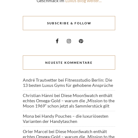
Geschmack im
Luxus Blog weiter...
SUBSCRIBE & FOLLOW
NEUESTE KOMMENTARE
André Trautvetter
bei
Fitnessstudio Berlin: Die
13 besten Luxus Gyms für gehobene Ansprüche
Christian Hänni
bei
Diese MoonSwatch enthält
echtes Omega-Gold – warum die „Mission to the
Moon 1969“ schon jetzt als Sammlerstück gilt
Mona
bei
Handy Pouches – die luxuriösesten
Varianten der Handytaschen
Orler Marcel
bei
Diese MoonSwatch enthält
echtes Omega-Gold – warum die „Mission to the