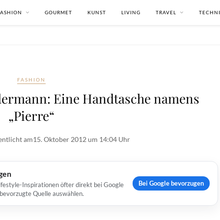
FASHION
GOURMET
KUNST
LIVING
TRAVEL
TECHN
FASHION
idermann: Eine Handtasche namens
„Pierre“
entlicht am
15. Oktober 2012 um 14:04 Uhr
ugen
Bei Google bevorzugen
estyle-Inspirationen öfter direkt bei Google
s bevorzugte Quelle auswählen.