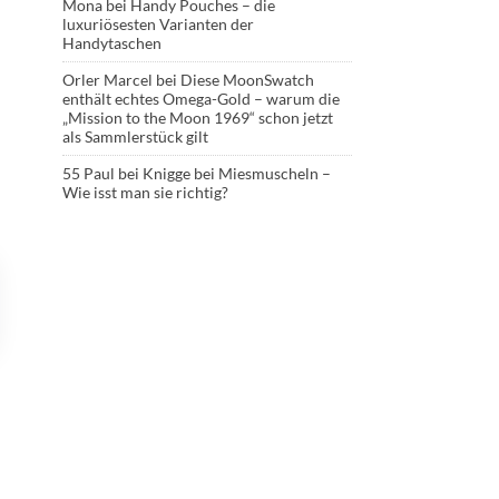
Mona
bei
Handy Pouches – die
luxuriösesten Varianten der
Handytaschen
Orler Marcel
bei
Diese MoonSwatch
enthält echtes Omega-Gold – warum die
„Mission to the Moon 1969“ schon jetzt
als Sammlerstück gilt
55 Paul
bei
Knigge bei Miesmuscheln –
Wie isst man sie richtig?