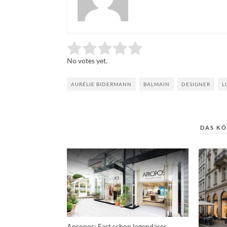
Rate this item:
Submit Rating
No votes yet.
AURÉLIE BIDERMANN
BALMAIN
DESIGNER
L
DAS KÖ
Apropos: Fast schon legendärer