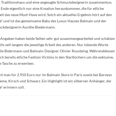
n Traditionshaus und eine angesagte Schmuckdesignerin zusammentun,
Ende eigentlich nur eine Kreation herauskommen, die für etliche
it das neue Must-Have wird. Solch ein aktuelles Ergebnis hört auf den
e“ und ist das gemeinsame Baby des Luxus-Hauses Balmain und der
uckdesignerin Aurélie Biedermann.
 Angaben haben beide Seiten sehr gut zusammengearbeitet und schätzen
eits seit langem die jeweilige Arbeit des anderen. Nur lobende Worte
élie Bidermann und Balmain-Designer Olivier Rousteing. Währenddessen
ch bereits etliche Fashion Victims in den Startlöchern um die exklusive,
e Tasche zu erwerben.
 man für 2.950 Euro nur im Balmain Store in Paris sowie bei Barneys
eme, Kirsch und Schwarz. Ein Highlight ist ein silberner Anhänger, der
“ erinnern soll.