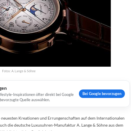
Fotos: A. Lange & Söhne
ugen
Bei Google bevorzugen
estyle-Inspirationen öfter direkt bei Google
s bevorzugte Quelle auswählen.
re neuesten Kreationen und Errungenschaften auf dem Internationalen
h auch die deutsche Luxusuhren-Manufaktur A. Lange & Söhne aus dem