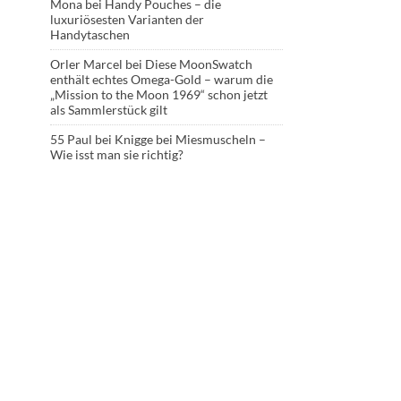
Mona
bei
Handy Pouches – die
luxuriösesten Varianten der
Handytaschen
Orler Marcel
bei
Diese MoonSwatch
enthält echtes Omega-Gold – warum die
„Mission to the Moon 1969“ schon jetzt
als Sammlerstück gilt
55 Paul
bei
Knigge bei Miesmuscheln –
Wie isst man sie richtig?