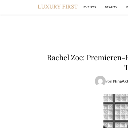
EVENTS
BEAUTY
Rachel Zoe: Premieren-Fe
T
von
Nina
Akt