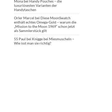
Mona
bei
Handy Pouches – die
luxuriösesten Varianten der
Handytaschen
Orler Marcel
bei
Diese MoonSwatch
enthält echtes Omega-Gold – warum die
„Mission to the Moon 1969“ schon jetzt
als Sammlerstück gilt
55 Paul
bei
Knigge bei Miesmuscheln –
Wie isst man sie richtig?