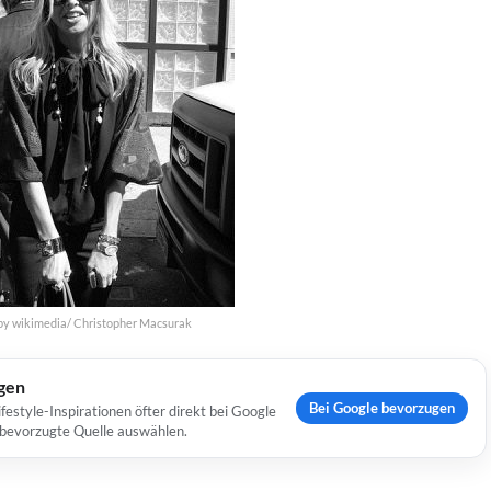
 by wikimedia/ Christopher Macsurak
ugen
Bei Google bevorzugen
estyle-Inspirationen öfter direkt bei Google
s bevorzugte Quelle auswählen.