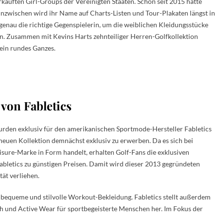
auften Girl-Groups der Vereinigten Staaten. Schon seit 2015 hatte
nzwischen wird ihr Name auf Charts-Listen und Tour-Plakaten längst in
nau die richtige Gegenspielerin, um die weiblichen Kleidungsstücke
en. Zusammen mit Kevins Harts zehnteiliger Herren-Golfkollektion
ein rundes Ganzes.
 von Fabletics
wurden exklusiv für den amerikanischen Sportmode-Hersteller Fabletics
r neuen Kollektion demnächst exklusiv zu erwerben. Da es sich bei
isure-Marke in Form handelt, erhalten Golf-Fans die exklusiven
Fabletics zu günstigen Preisen. Damit wird dieser 2013 gegründeten
ät verliehen.
ür bequeme und stilvolle Workout-Bekleidung. Fabletics stellt außerdem
ch und Active Wear für sportbegeisterte Menschen her. Im Fokus der