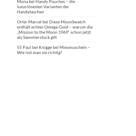
Mona
bei
Handy Pouches – die
luxuriösesten Varianten der
Handytaschen
Orler Marcel
bei
Diese MoonSwatch
enthält echtes Omega-Gold – warum die
„Mission to the Moon 1969“ schon jetzt
als Sammlerstück gilt
55 Paul
bei
Knigge bei Miesmuscheln –
Wie isst man sie richtig?