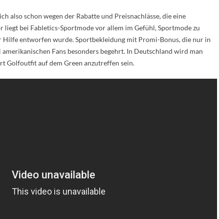
ich also schon wegen der Rabatte und Preisnachlässe, die eine
or liegt bei Fabletics-Sportmode vor allem im Gefühl, Sportmode zu
er Hilfe entworfen wurde. Sportbekleidung mit Promi-Bonus, die nur in
 bei amerikanischen Fans besonders begehrt. In Deutschland wird man
rt Golfoutfit auf dem Green anzutreffen sein.