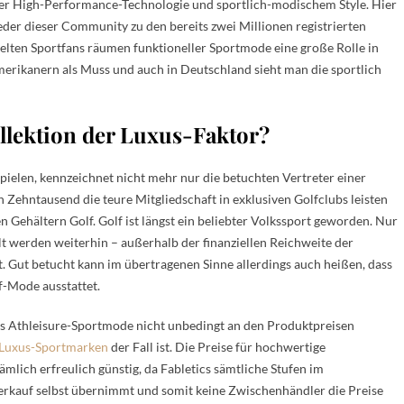
ler High-Performance-Technologie und sportlich-modischem Style. Hier
lieder dieser Community zu den bereits zwei Millionen registrierten
elten Sportfans räumen funktioneller Sportmode eine große Rolle in
 Amerikanern als Muss und auch in Deutschland sieht man die sportlich
ollektion der Luxus-Faktor?
spielen, kennzeichnet nicht mehr nur die betuchten Vertreter einer
 Zehntausend die teure Mitgliedschaft in exklusiven Golfclubs leisten
 Gehältern Golf. Golf ist längst ein beliebter Volkssport geworden. Nur
lt werden weiterhin – außerhalb der finanziellen Reichweite der
. Gut betucht kann im übertragenen Sinne allerdings auch heißen, dass
f-Mode ausstattet.
tics Athleisure-Sportmode nicht unbedingt an den Produktpreisen
Luxus-Sportmarken
der Fall ist. Die Preise für hochwertige
ämlich erfreulich günstig, da Fabletics sämtliche Stufen im
erkauf selbst übernimmt und somit keine Zwischenhändler die Preise