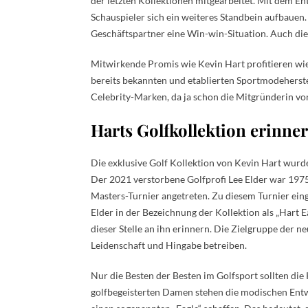
der letzten Kollektionen mitgearbeitet. Mit dem 
Schauspieler sich ein weiteres Standbein aufbaue
Geschäftspartner eine Win-win-Situation. Auch die 
Mitwirkende Promis wie Kevin Hart profitieren w
bereits bekannten und etablierten Sportmodeherstell
Celebrity-Marken, da ja schon die Mitgründerin von
Harts Golfkollektion erinne
Die exklusive Golf Kollektion von Kevin Hart wurd
Der 2021 verstorbene Golfprofi Lee Elder war 1
Masters-Turnier angetreten. Zu diesem Turnier ein
Elder in der Bezeichnung der Kollektion als „Hart Ea
dieser Stelle an ihn erinnern. Die Zielgruppe der ne
Leidenschaft und Hingabe betreiben.
Nur die Besten der Besten im Golfsport sollten die 
golfbegeisterten Damen stehen die modischen Entw