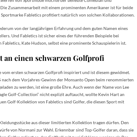
Entwerfen von Sportmode möchte der beliebte Comedian und
n. Die Zusammenarbeit mit einem prominenten Amerikaner ist für beide
Sportmarke Fabletics profitiert natürlich von solchen Kollaborationen.
iederum von der langjährigen Erfahrung und dem guten Namen eines
ers. Und Fabletics ist sicher eines der führenden Beispiele bei
 Fabletics, Kate Hudson, selbst eine prominente Schauspielerin ist.
rt an einen schwarzen Golfprofi
e vom ersten schwarzen Golfprofi inspiriert und ist diesem gewidmet.
975 nach dem Vorjahres-Gewinn der Monsanto Open beim renommierten
geladen zu werden, ist eine große Ehre. Auch wenn der Name von Lee
gle Golf-Collection“ nicht explizit auftaucht, wollte Kevin Hart an
uen Golf-Kollektion von Fabletics sind Golfer, die diesen Sport mit
Kleidungsstücke aus dieser limitierten Kollektion tragen dürfen. Den
ürfe von Normani zur Wahl. Erkennbar sind Top-Golfer daran, dass sie