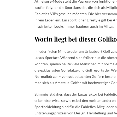
Athleisure-Mode steht die Paarung von funktionel
kaufen folglich die Sportfans ein, die sich als Mitg
Fabletics-VIPs gesellen möchten. Die hier versamm
ihrem Leben ein. Ein sportlicher Lifestyle gilt bei
inspirierten Looks immer häufiger auch im Alltag.
Worin liegt bei dieser Golfk
In jeder freien Minute oder am Urlaubsort Golf zu 
Luxus-Sportart. Während sich früher nur die oberen
konnten, spielen heute viele Menschen mit normalen
die exklusivsten Golfplätze und Golfresorts der We
Normalbürger – von gut betuchten Golfern bespielt
man sich als Amateur-Golfer mit hochwertiger Gol
Stimmig ist daher, dass der Luxusfaktor bei Fable
erkennbar wird, so wie es bei den meisten anderen
Sportbekleidung sind für die Fabletics-Mitglieder n
Entstehungsprozess von Design, Herstellung und V