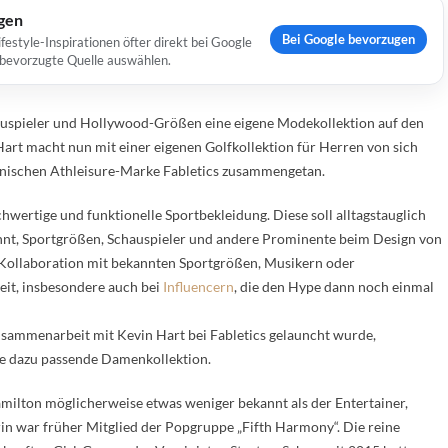
ugen
Bei Google bevorzugen
estyle-Inspirationen öfter direkt bei Google
s bevorzugte Quelle auswählen.
hauspieler und Hollywood-Größen eine eigene Modekollektion auf den
rt macht nun mit einer eigenen Golfkollektion für Herren von sich
kanischen Athleisure-Marke Fabletics zusammengetan.
hwertige und funktionelle Sportbekleidung. Diese soll alltagstauglich
kannt, Sportgrößen, Schauspieler und andere Prominente beim Design von
 Kollaboration mit bekannten Sportgrößen, Musikern oder
eit, insbesondere auch bei
Influencern
, die den Hype dann noch einmal
usammenarbeit mit Kevin Hart bei Fabletics gelauncht wurde,
ie dazu passende Damenkollektion.
milton möglicherweise etwas weniger bekannt als der Entertainer,
in war früher Mitglied der Popgruppe „Fifth Harmony“. Die reine