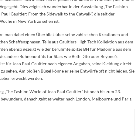
ege geht. Dies zeigt sich wunderbar in der Ausstellung „The Fashion
Paul Gaultier: From the Sidewalk to the Catwalk“, die seit der
oche in New York zu sehen ist.
n man dabei einen Überblick über seine zahlreichen Kreationen und
chen Schaffensphasen. Teile aus Gaultiers High Tech Kollektion aus dem
rden ebenso gezeigt wie der berühmte spitze BH für Madonna aus dem
ie andere Bühnenoutfits für Stars wie Beth Dito oder Beyoncé.
ist für Jean Paul Gaultier nach eigenen Angaben, seine Kleidung direkt
u sehen. Am bloßen Bügel könne er seine Entwürfe oft nicht leiden. Sie
Leben erweckt werden.
ng „The Fashion World of Jean Paul Gaultier“ ist noch bis zum 23.
ewundern, danach geht es weiter nach London, Melbourne und Paris.