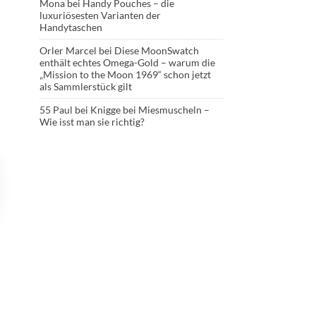
Mona
bei
Handy Pouches – die
luxuriösesten Varianten der
Handytaschen
Orler Marcel
bei
Diese MoonSwatch
enthält echtes Omega-Gold – warum die
„Mission to the Moon 1969“ schon jetzt
als Sammlerstück gilt
55 Paul
bei
Knigge bei Miesmuscheln –
Wie isst man sie richtig?