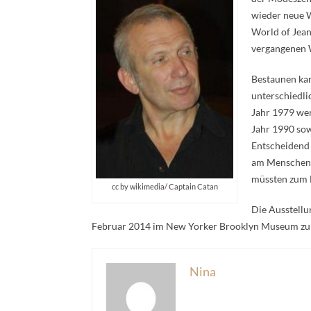
wieder neue W
World of Jean 
vergangenen W
Bestaunen kan
unterschiedli
Jahr 1979 we
Jahr 1990 sow
Entscheidend 
am Menschen z
müssten zum 
cc by wikimedia/ Captain Catan
Die Ausstellu
Februar 2014 im New Yorker Brooklyn Museum zu b
Nina