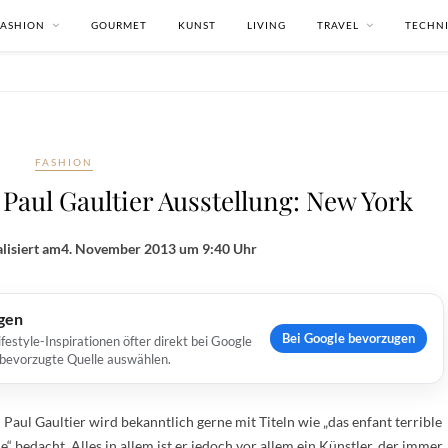
FASHION
GOURMET
KUNST
LIVING
TRAVEL
TECHN
FASHION
 Paul Gaultier Ausstellung: New York
lisiert am
4. November 2013 um 9:40 Uhr
ugen
Bei Google bevorzugen
estyle-Inspirationen öfter direkt bei Google
s bevorzugte Quelle auswählen.
Paul Gaultier wird bekanntlich gerne mit Titeln wie „das enfant terrible
“ bedacht. Alles in allem ist er jedoch vor allem ein Künstler, der immer