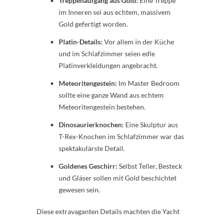
Treppenaufgang aus Gold:
Eine Treppe
im Inneren sei aus echtem, massivem
Gold gefertigt worden.
Platin-Details:
Vor allem in der Küche
und im Schlafzimmer seien edle
Platinverkleidungen angebracht.
Meteoritengestein:
Im Master Bedroom
sollte eine ganze Wand aus echtem
Meteoritengestein bestehen.
Dinosaurierknochen:
Eine Skulptur aus
T-Rex-Knochen im Schlafzimmer war das
spektakulärste Detail.
Goldenes Geschirr:
Selbst Teller, Besteck
und Gläser sollen mit Gold beschichtet
gewesen sein.
Diese extravaganten Details machten die Yacht