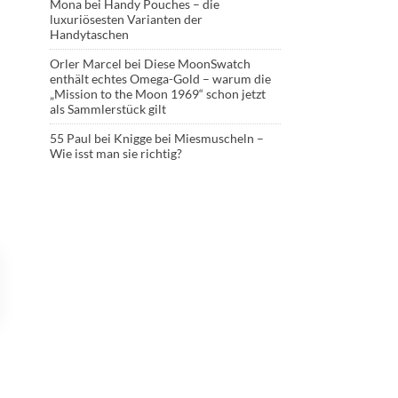
Mona
bei
Handy Pouches – die
luxuriösesten Varianten der
Handytaschen
Orler Marcel
bei
Diese MoonSwatch
enthält echtes Omega-Gold – warum die
„Mission to the Moon 1969“ schon jetzt
als Sammlerstück gilt
55 Paul
bei
Knigge bei Miesmuscheln –
Wie isst man sie richtig?