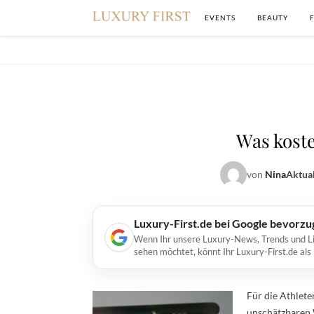
EVENTS
BEAUTY
Was koste
von
Nina
Aktual
Luxury-First.de bei Google bevorz
Wenn Ihr unsere Luxury-News, Trends und Lif
sehen möchtet, könnt Ihr Luxury-First.de al
Für die Athlete
unschätzbaren 