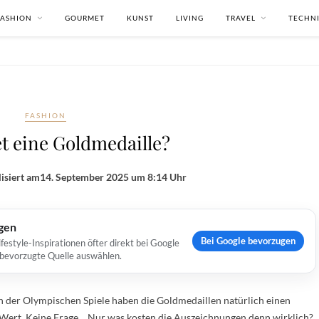
FASHION
GOURMET
KUNST
LIVING
TRAVEL
TECHN
FASHION
t eine Goldmedaille?
isiert am
14. September 2025 um 8:14 Uhr
ugen
Bei Google bevorzugen
estyle-Inspirationen öfter direkt bei Google
s bevorzugte Quelle auswählen.
n der Olympischen Spiele haben die Goldmedaillen natürlich einen
Wert. Keine Frage… Nur was kosten die Auszeichnungen denn wirklich?