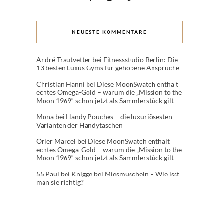
NEUESTE KOMMENTARE
André Trautvetter
bei
Fitnessstudio Berlin: Die
13 besten Luxus Gyms für gehobene Ansprüche
Christian Hänni
bei
Diese MoonSwatch enthält
echtes Omega-Gold – warum die „Mission to the
Moon 1969“ schon jetzt als Sammlerstück gilt
Mona
bei
Handy Pouches – die luxuriösesten
Varianten der Handytaschen
Orler Marcel
bei
Diese MoonSwatch enthält
echtes Omega-Gold – warum die „Mission to the
Moon 1969“ schon jetzt als Sammlerstück gilt
55 Paul
bei
Knigge bei Miesmuscheln – Wie isst
man sie richtig?