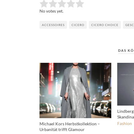
Rate this item:
Submit Rating
No votes yet.
ACCESSOIRES
CICERO
CICERO CHOICE
GES
DAS KÖ
Lindberg 
Skandina
Fashion
Michael Kors Herbstkollektion –
Urbanität trifft Glamour