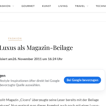
FASHION
GOURMET
KUNST
LIVING
TRAVEL
TECHN
FASHION
 Luxus als Magazin-Beilage
isiert am
26. November 2011 um 16:24 Uhr
ugen
Bei Google bevorzugen
estyle-Inspirationen öfter direkt bei Google
s bevorzugte Quelle auswählen.
olit-Magazin „Cicero“ überzeugte seine Leser bereits mit der Beilage
raturen“. Nun ergänzt man dieses Angebot auch noch mit einer Luxus-