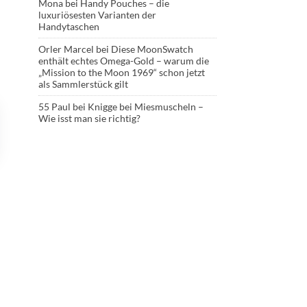
Mona
bei
Handy Pouches – die
luxuriösesten Varianten der
Handytaschen
Orler Marcel
bei
Diese MoonSwatch
enthält echtes Omega-Gold – warum die
„Mission to the Moon 1969“ schon jetzt
als Sammlerstück gilt
55 Paul
bei
Knigge bei Miesmuscheln –
Wie isst man sie richtig?