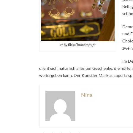
Beila
schön
Demen
und E
Choic
cc by flickr/ brandrops_sf
zwei 
Im De
dreht sich natürlich alles um Geschenke, die hoffen
weitergeben kann. Der Künstler Markus Lüpertz spr
Nina