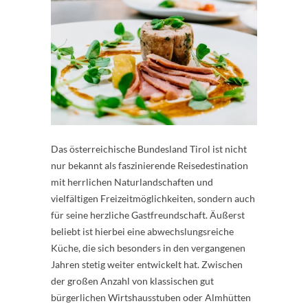
Das österreichische Bundesland Tirol ist nicht
nur bekannt als faszinierende Reisedestination
mit herrlichen Naturlandschaften und
vielfältigen Freizeitmöglichkeiten, sondern auch
für seine herzliche Gastfreundschaft. Äußerst
beliebt ist hierbei eine abwechslungsreiche
Küche, die sich besonders in den vergangenen
Jahren stetig weiter entwickelt hat. Zwischen
der großen Anzahl von klassischen gut
bürgerlichen Wirtshausstuben oder Almhütten