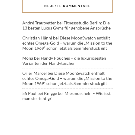
NEUESTE KOMMENTARE
André Trautvetter
bei
Fitnessstudio Berlin: Die
13 besten Luxus Gyms für gehobene Ansprüche
Christian Hänni
bei
Diese MoonSwatch enthält
echtes Omega-Gold – warum die „Mission to the
Moon 1969“ schon jetzt als Sammlerstück gilt
Mona
bei
Handy Pouches – die luxuriösesten
Varianten der Handytaschen
Orler Marcel
bei
Diese MoonSwatch enthält
echtes Omega-Gold – warum die „Mission to the
Moon 1969“ schon jetzt als Sammlerstück gilt
55 Paul
bei
Knigge bei Miesmuscheln – Wie isst
man sie richtig?