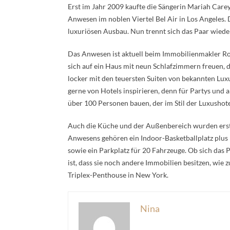
Erst im Jahr 2009 kaufte die Sängerin Mariah Car
Anwesen im noblen Viertel Bel Air in Los Angeles.
luxuriösen Ausbau. Nun trennt sich das Paar wiede
Das Anwesen ist aktuell beim Immobilienmakler Rod
sich auf ein Haus mit neun Schlafzimmern freuen, d
locker mit den teuersten Suiten von bekannten Luxu
gerne von Hotels inspirieren, denn für Partys und a
über 100 Personen bauen, der im Stil der Luxushotel
Auch die Küche und der Außenbereich wurden erst 
Anwesens gehören ein Indoor-Basketballplatz plus F
sowie ein Parkplatz für 20 Fahrzeuge. Ob sich das Pa
ist, dass sie noch andere Immobilien besitzen, wie 
Triplex-Penthouse in New York.
Nina