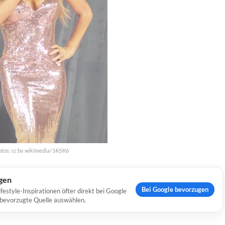
otos: cc by wikimedia/ SKSK6
ugen
Bei Google bevorzugen
estyle-Inspirationen öfter direkt bei Google
s bevorzugte Quelle auswählen.