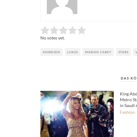
Rate this item:
Submit Rating
No votes yet.
ANWESEN
LUXUS
MARIAH CAREY
STARS
DAS KÖ
King Abd
Metro St
in Saudi
Fashion