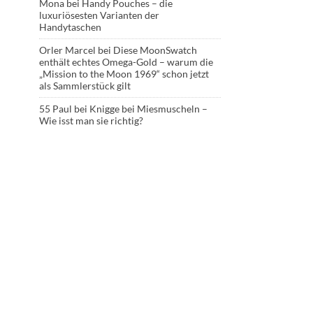
Mona
bei
Handy Pouches – die
luxuriösesten Varianten der
Handytaschen
Orler Marcel
bei
Diese MoonSwatch
enthält echtes Omega-Gold – warum die
„Mission to the Moon 1969“ schon jetzt
als Sammlerstück gilt
55 Paul
bei
Knigge bei Miesmuscheln –
Wie isst man sie richtig?