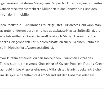
ey gemeinsam mit ihrem Mann, dem Rapper Nick Cannon, ein opulentes
 Danach steckten sie mehrere Millionen in die Renovierung und den
r von der Immobilie.
eo Realty für 13 Millionen Dollar gelistet. Für dieses Geld kann man
as unter anderem durch eine neu ausgebaute Master Suite glänzt, die
shotels mithalten kann. Generell lässt sich Mariah Carey offenbar
ndere Gelegenheiten ließ sie sich zusätzlich zur Villa einen Raum für
s im Nobelskiort Aspen gestaltet ist.
vor kurzem erneuert. Zu den zahlreichen luxuriösen Extras des
itnessstudio, ein eigenes Kino, ein großzügiger Pool, ein Putting-Green
ar bald in Los Angeles eine neue Villa leistet, ist nicht bekannt. Sicher
zum Beispiel eine Villa direkt am Strand auf den Bahamas oder ein