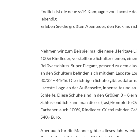
Endlich ist die neue ss14 Kampagne von Lacoste da
lebendig.
Erleben Sie die größten Abenteuer, den Kick ins ri
Nehmen wir zum Beispiel mal die neue „Heritage Li
100% Rindleder, verstellbare Schulterriemen, einen
Reißverschluss. Super Elegant, passend zu dem elas
an den Schultern befinden sich mit dem Lacoste-Log
30/32 – 44/46. Die richtigen Schuhe gibt es dafür 
Lacoste-Logo an der Außenseite, Innenseite und an
Schleife. Diese Schuhe sind in den Größen 3 – 8 erhä
Schlussendlich kann man dieses (fast)-komplette O
Farbener, auch 100%, Rindleder-Gürtel mit den Grö
540,- Euro.
Aber auch für die Männer gibt es dieses Jahr wieder