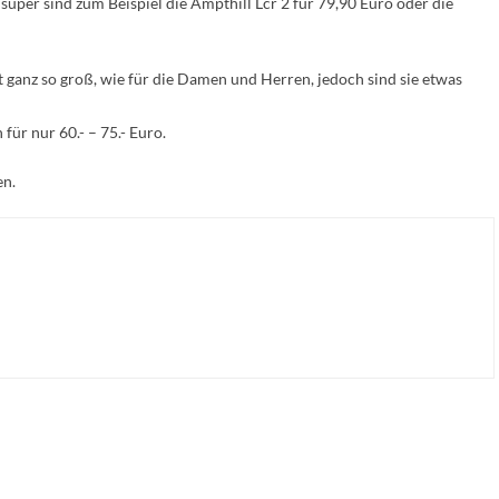
super sind zum Beispiel die Ampthill Lcr 2 für 79,90 Euro oder die
t ganz so groß, wie für die Damen und Herren, jedoch sind sie etwas
für nur 60.- – 75.- Euro.
en.