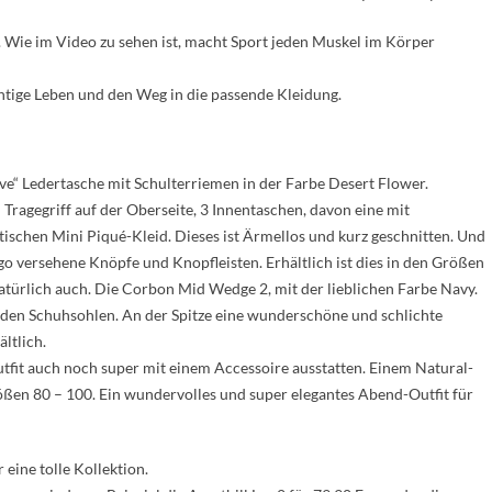
. Wie im Video zu sehen ist, macht Sport jeden Muskel im Körper
chtige Leben und den Weg in die passende Kleidung.
ve“ Ledertasche mit Schulterriemen in der Farbe Desert Flower.
 Tragegriff auf der Oberseite, 3 Innentaschen, davon eine mit
tischen Mini Piqué-Kleid. Dieses ist Ärmellos und kurz geschnitten. Und
o versehene Knöpfe und Knopfleisten. Erhältlich ist dies in den Größen
natürlich auch. Die Corbon Mid Wedge 2, mit der lieblichen Farbe Navy.
 den Schuhsohlen. An der Spitze eine wunderschöne und schlichte
ltlich.
utfit auch noch super mit einem Accessoire ausstatten. Einem Natural-
ßen 80 – 100. Ein wundervolles und super elegantes Abend-Outfit für
 eine tolle Kollektion.