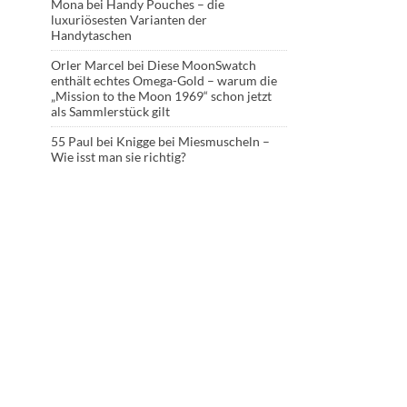
Mona
bei
Handy Pouches – die
luxuriösesten Varianten der
Handytaschen
Orler Marcel
bei
Diese MoonSwatch
enthält echtes Omega-Gold – warum die
„Mission to the Moon 1969“ schon jetzt
als Sammlerstück gilt
55 Paul
bei
Knigge bei Miesmuscheln –
Wie isst man sie richtig?