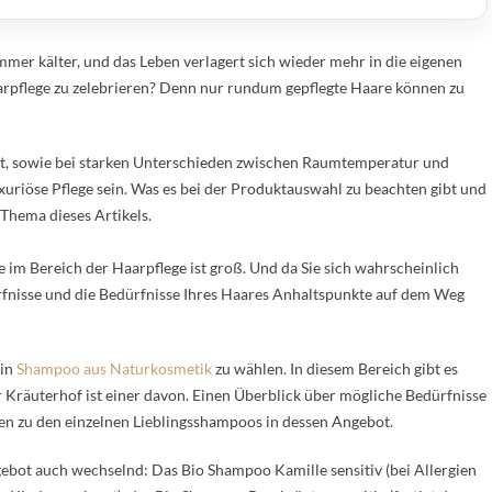
mer kälter, und das Leben verlagert sich wieder mehr in die eigenen
arpflege zu zelebrieren? Denn nur rundum gepflegte Haare können zu
uft, sowie bei starken Unterschieden zwischen Raumtemperatur und
uriöse Pflege sein. Was es bei der Produktauswahl zu beachten gibt und
Thema dieses Artikels.
 im Bereich der Haarpflege ist groß. Und da Sie sich wahrscheinlich
rfnisse und die Bedürfnisse Ihres Haares Anhaltspunkte auf dem Weg
ein
Shampoo aus Naturkosmetik
zu wählen. In diesem Bereich gibt es
r Kräuterhof ist einer davon. Einen Überblick über mögliche Bedürfnisse
gen zu den einzelnen Lieblingsshampoos in dessen Angebot.
ebot auch wechselnd: Das Bio Shampoo Kamille sensitiv (bei Allergien