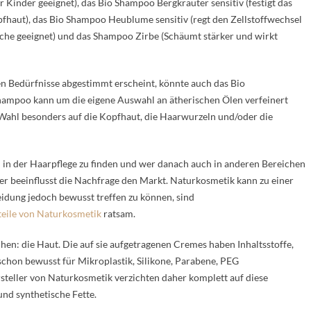
Kinder geeignet), das Bio Shampoo Bergkräuter sensitiv (festigt das
pfhaut), das Bio Shampoo Heublume sensitiv (regt den Zellstoffwechsel
sche geeignet) und das Shampoo Zirbe (Schäumt stärker und wirkt
en Bedürfnisse abgestimmt erscheint, könnte auch das Bio
hampoo kann um die eigene Auswahl an ätherischen Ölen verfeinert
 Wahl besonders auf die Kopfhaut, die Haarwurzeln und/oder die
h in der Haarpflege zu finden und wer danach auch in anderen Bereichen
er beeinflusst die Nachfrage den Markt. Naturkosmetik kann zu einer
dung jedoch bewusst treffen zu können, sind
teile von Naturkosmetik
ratsam.
en: die Haut. Die auf sie aufgetragenen Cremes haben Inhaltsstoffe,
 schon bewusst für Mikroplastik, Silikone, Parabene, PEG
rsteller von Naturkosmetik verzichten daher komplett auf diese
und synthetische Fette.