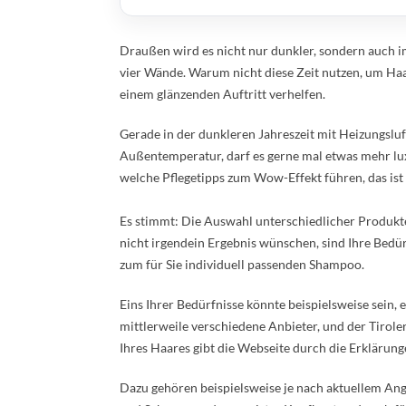
Draußen wird es nicht nur dunkler, sondern auch im
vier Wände. Warum nicht diese Zeit nutzen, um Ha
einem glänzenden Auftritt verhelfen.
Gerade in der dunkleren Jahreszeit mit Heizungsl
Außentemperatur, darf es gerne mal etwas mehr lux
welche Pflegetipps zum Wow-Effekt führen, das ist 
Es stimmt: Die Auswahl unterschiedlicher Produkte
nicht irgendein Ergebnis wünschen, sind Ihre Bedü
zum für Sie individuell passenden Shampoo.
Eins Ihrer Bedürfnisse könnte beispielsweise sein, 
mittlerweile verschiedene Anbieter, und der Tirole
Ihres Haares gibt die Webseite durch die Erklärun
Dazu gehören beispielsweise je nach aktuellem Ang