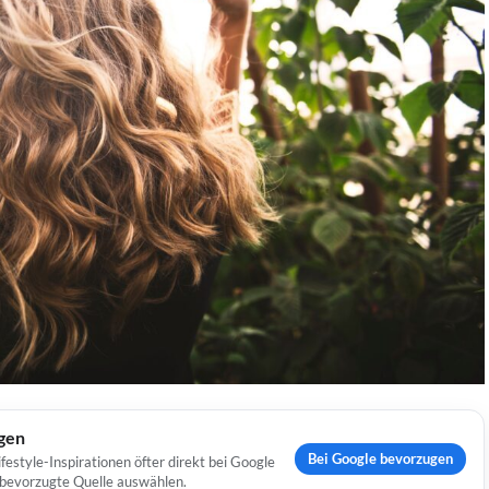
ugen
Bei Google bevorzugen
estyle-Inspirationen öfter direkt bei Google
s bevorzugte Quelle auswählen.