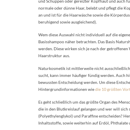
und Schuppen oder gereizter Kopfhaut und auch für 
normale oder dünne Haar, belebt und pflegt die Ko
an und ist für die Haarwäsche sowie die Körperdu
beruhigend sowie ausgleichend).
Wem diese Auswahl nicht individuell auf die eigen
Basisshampoo näher betrachten. Das Basis Naturs
werden. Diese wirken sich je nach der getroffenen
Haarstruktur aus.
Naturkosmetik ist mittlerweile nicht ausschließlic
sucht, kann immer häufiger fündig werden. Auch hi
bewussten Entscheidung werden. Um diese Entschei
Hintergrundinformationen wie
die 10 größten Vor
Es geht schließlich um das größte Organ des Mensch
die in den Blutkreislauf gelangen und wer will sich
(Polyethylenglykol) und Paraffine entscheiden? He
Inhaltsstoffe, sowie weiterhin auf Erdöl, Phthalate 