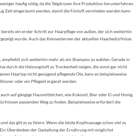
 weniger häufig nötig, da die Talgdrüsen ihre Produktion herunterfahren.
nug Zeit eingeräumt werden, damit die Fönluft vermieden werden kann
bereits ein erster Schritt zur Haarpflege von außen, der sich weiterhin
aufgezeigt wurde. Auch das Kennenlernen der aktuellen Haarbedürfnisse
, empfiehlt sich weiterhin mehr als ein Shampoo zu wählen. Gerade in
se durch die Heizungsluft zu Trockenheit neigen, die sonst gar nicht
genen Haartyp nicht genügend pflegende Öle, kann es beispielsweise
tioner oder ein Pflegeöl ergänzt werden.
auch auf gängige Hausmittelchen, wie Kokosöl, Bier oder Ei und Honig.
dürfnissen passenden Weg zu finden. Beispielsweise erfordert die
und das gilt es zu feiern. Wenn die letzte Kopfmassage schon viel zu
t. Ein Überdenken der Gestaltung der Ernährung mit möglichst