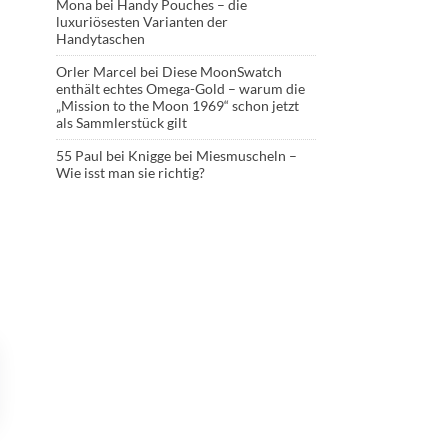
Mona
bei
Handy Pouches – die
luxuriösesten Varianten der
Handytaschen
Orler Marcel
bei
Diese MoonSwatch
enthält echtes Omega-Gold – warum die
„Mission to the Moon 1969“ schon jetzt
als Sammlerstück gilt
55 Paul
bei
Knigge bei Miesmuscheln –
Wie isst man sie richtig?