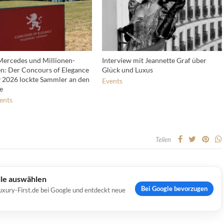
 Mercedes und Millionen-
Interview mit Jeannette Graf über
n: Der Concours of Elegance
Glück und Luxus
2026 lockte Sammler an den
Events
e
ents
Teilen
lle auswählen
Bei Google bevorzugen
uxury-First.de bei Google und entdeckt neue