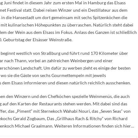
g Juni findet in diesem Jahr zum ersten Mal in Hamburg das Elsass
et Festival statt. Dabei reisen Winzer und ein Destillateur aus dem
s in die Hansestadt um dort gemeinsam mit sechs Spitzenköchen die
 mit kulinarischen Höhepunkten zu überraschen. Natürlich steht dabei
llem der Wein aus dem Elsass im Fokus. Anlass des Ganzen ist schließlich
0. Geburtstag der Elsässer Weinstraße.
 beginnt westlich von Straßburg und führt rund 170 Kilometer über
r nach Thann, vorbei an zahlreichen Weinbergen und einer
rschönen Landschaft. Um dafür zu werben zieht es einige der besten
 wo sie die Gäste von sechs Gourmettempeln mit jeweils
dem Elsass informieren und diesen natürlich reichlich ausschenken.
en den Winzern und den Chefköchen spezielle Weinmenüs, die auch
 auf den Karten der Restaurants stehen werden. Mit dabei sind das
ffer, das „Piment“ mit Sternekoch Wahabi Nouri, das „Seven Seas“ von
nekochs Gerald Zogbaum, Das „Grillhaus Rach & Ritchy“ von Richard
tzenkoch Michael Graalmann. Weiteren Informationen finden sich hier…