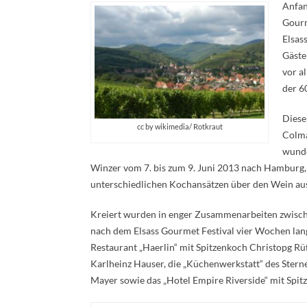
Anfan
Gourm
Elsas
Gäste
vor a
der 6
Diese
cc by wikimedia/ Rotkraut
Colma
wunde
Winzer vom 7. bis zum 9. Juni 2013 nach Hamburg,
unterschiedlichen Kochansätzen über den Wein aus 
Kreiert wurden in enger Zusammenarbeiten zwisch
nach dem Elsass Gourmet Festival vier Wochen lang
Restaurant „Haerlin“ mit Spitzenkoch Christopg Rü
Karlheinz Hauser, die „Küchenwerkstatt“ des Ster
Mayer sowie das „Hotel Empire Riverside“ mit Spi