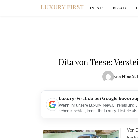
EVENTS
BEAUTY
Dita von Teese: Verste
von
Nina
Akt
Luxury-First.de bei Google bevorz
Wenn Ihr unsere Luxury-News, Trends und Lif
sehen möchtet, könnt Ihr Luxury-First.de al
Von D
Burle