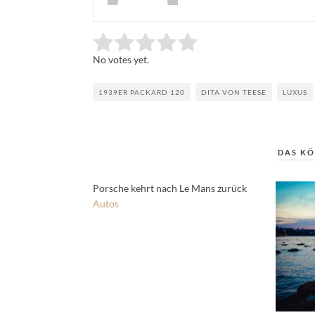
Rate this item:
Submit Rating
No votes yet.
1939ER PACKARD 120
DITA VON TEESE
LUXUS
DAS KÖ
Porsche kehrt nach Le Mans zurück
Autos