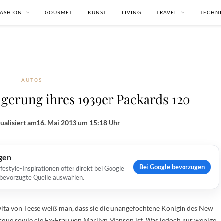
FASHION
GOURMET
KUNST
LIVING
TRAVEL
TECHN
AUTOS
igerung ihres 1939er Packards 120
ualisiert am
16. Mai 2013 um 15:18 Uhr
ugen
Bei Google bevorzugen
estyle-Inspirationen öfter direkt bei Google
s bevorzugte Quelle auswählen.
ita von Teese weiß man, dass sie die unangefochtene Königin des New
sque sowie die Ex-Frau von Marilyn Manson ist. Was jedoch nur wenige