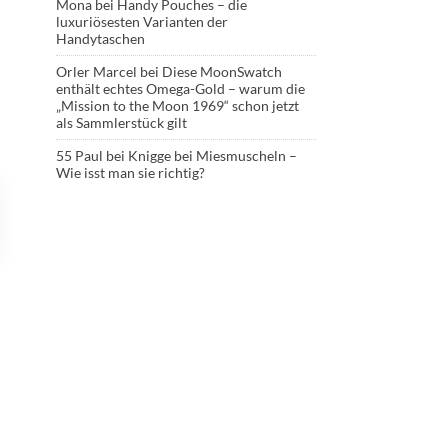
Mona
bei
Handy Pouches – die
luxuriösesten Varianten der
Handytaschen
Orler Marcel
bei
Diese MoonSwatch
enthält echtes Omega-Gold – warum die
„Mission to the Moon 1969“ schon jetzt
als Sammlerstück gilt
55 Paul
bei
Knigge bei Miesmuscheln –
Wie isst man sie richtig?