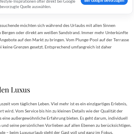
Bei Google bevorzugen
estyle-Inspirationen öfter direkt bei Google
s bevorzugte Quelle auswählen.
ssuchende möchten sich während des Urlaubs mit allen Sinnen
den Bergen oder direkt am weißen Sandstrand. Immer mehr Unterkünfte
Angebote auf den Markt zu bringen. Vom Plunge-Pool auf der Terrasse
ei keine Grenzen gesetzt. Entsprechend umfangreich ist daher
 den Luxus
zeit vom täglichen Leben. Viel mehr ist es ein einzigartiges Erlebnis,
t wird. Vom Service bis hin zu kleinen Details wie der Qualität der
 eine außergewöhnliche Erfahrung bieten. Es geht darum, individuell
 und seine persönlichen Vorlieben auf allen Ebenen zu berücksichtigen.
nde – beim Luxusurlaub steht der Gast voll und ganz im Fokus.