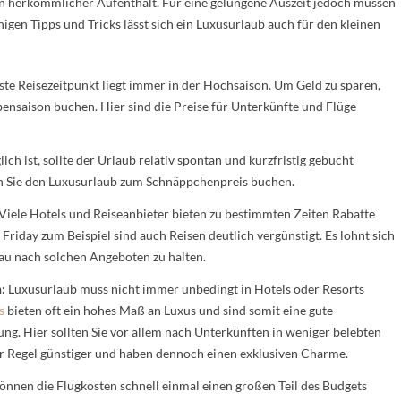
ein herkömmlicher Aufenthalt. Für eine gelungene Auszeit jedoch müssen
einigen Tipps und Tricks lässt sich ein Luxusurlaub auch für den kleinen
te Reisezeitpunkt liegt immer in der Hochsaison. Um Geld zu sparen,
bensaison buchen. Hier sind die Preise für Unterkünfte und Flüge
ich ist, sollte der Urlaub relativ spontan und kurzfristig gebucht
 Sie den Luxusurlaub zum Schnäppchenpreis buchen.
Viele Hotels und Reiseanbieter bieten zu bestimmten Zeiten Rabatte
iday zum Beispiel sind auch Reisen deutlich vergünstigt. Es lohnt sich
hau nach solchen Angeboten zu halten.
:
Luxusurlaub muss nicht immer unbedingt in Hotels oder Resorts
s
bieten oft ein hohes Maß an Luxus und sind somit eine gute
ng. Hier sollten Sie vor allem nach Unterkünften in weniger belebten
er Regel günstiger und haben dennoch einen exklusiven Charme.
önnen die Flugkosten schnell einmal einen großen Teil des Budgets