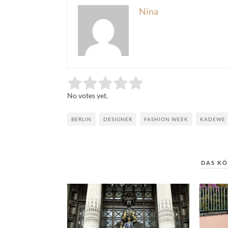
Nina
Rate this item:
Submit Rating
No votes yet.
BERLIN
DESIGNER
FASHION WEEK
KADEWE
DAS KÖ