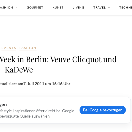
FASHION
GOURMET
KUNST
LIVING
TRAVEL
TECHN
EVENTS
FASHION
eek in Berlin: Veuve Clicquot und
KaDeWe
tualisiert am
7. Juli 2011 um 16:16 Uhr
ugen
Bei Google bevorzugen
estyle-Inspirationen öfter direkt bei Google
s bevorzugte Quelle auswählen.