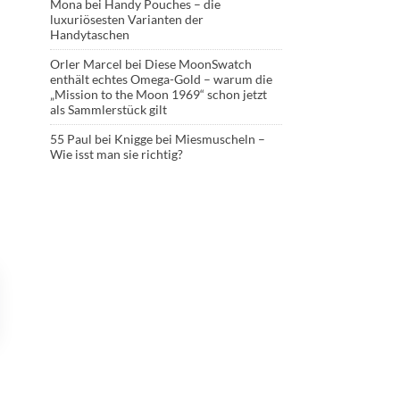
Mona
bei
Handy Pouches – die
luxuriösesten Varianten der
Handytaschen
Orler Marcel
bei
Diese MoonSwatch
enthält echtes Omega-Gold – warum die
„Mission to the Moon 1969“ schon jetzt
als Sammlerstück gilt
55 Paul
bei
Knigge bei Miesmuscheln –
Wie isst man sie richtig?