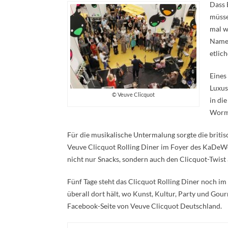
Dass 
müsse
mal w
Namen
etlich
Eines
Luxus
© Veuve Clicquot
in di
Worm“
Für die musikalische Untermalung sorgte die britis
Veuve Clicquot Rolling Diner im Foyer des KaDeWe-
nicht nur Snacks, sondern auch den Clicquot-Twist 
Fünf Tage steht das Clicquot Rolling Diner noch im
überall dort hält, wo Kunst, Kultur, Party und Gou
Facebook-Seite von Veuve Clicquot Deutschland.