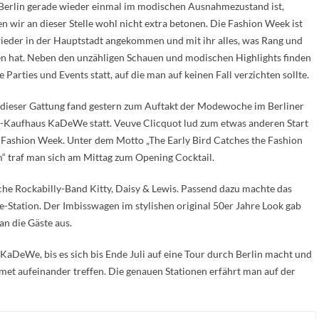
Berlin gerade wieder einmal im modischen Ausnahmezustand ist,
n wir an dieser Stelle wohl nicht extra betonen. Die Fashion Week ist
ieder in der Hauptstadt angekommen und mit ihr alles, was Rang und
 hat. Neben den unzähligen Schauen und modischen Highlights finden
e Parties und Events statt, auf die man auf keinen Fall verzichten sollte.
 dieser Gattung fand gestern zum Auftakt der Modewoche im Berliner
-Kaufhaus KaDeWe statt. Veuve Clicquot lud zum etwas anderen Start
e Fashion Week. Unter dem Motto „The Early Bird Catches the Fashion
 traf man sich am Mittag zum Opening Cocktail.
che Rockabilly-Band Kitty, Daisy & Lewis. Passend dazu machte das
Station. Der Imbisswagen im stylishen original 50er Jahre Look gab
an die Gäste aus.
 KaDeWe, bis es sich bis Ende Juli auf eine Tour durch Berlin macht und
rmet aufeinander treffen. Die genauen Stationen erfährt man auf der