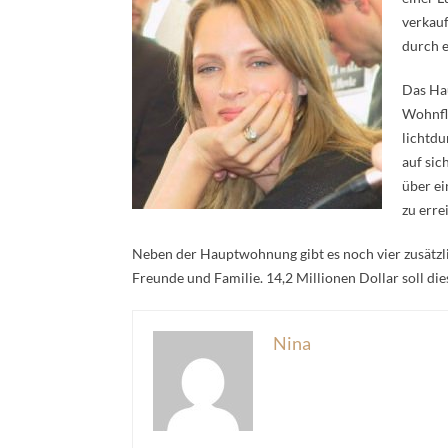
verkauf
durch 
Das Hau
Wohnflä
lichtdu
auf sic
über ei
zu erre
Neben der Hauptwohnung gibt es noch vier zusätzli
Freunde und Familie. 14,2 Millionen Dollar soll dies
Nina