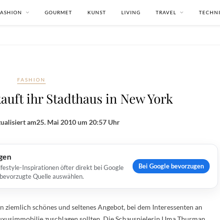
FASHION
GOURMET
KUNST
LIVING
TRAVEL
TECHN
FASHION
uft ihr Stadthaus in New York
ualisiert am
25. Mai 2010 um 20:57 Uhr
ugen
Bei Google bevorzugen
estyle-Inspirationen öfter direkt bei Google
s bevorzugte Quelle auswählen.
ein ziemlich schönes und seltenes Angebot, bei dem Interessenten an
uxusimmobilie zuschlagen sollten. Die Schauspielerin Uma Thurman