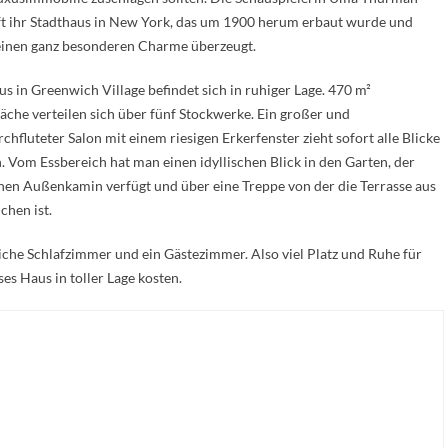
t ihr Stadthaus in New York, das um 1900 herum erbaut wurde und
einen ganz besonderen Charme überzeugt.
s in Greenwich Village befindet sich in ruhiger Lage. 470 m²
che verteilen sich über fünf Stockwerke. Ein großer und
rchfluteter Salon mit einem riesigen Erkerfenster zieht sofort alle Blicke
h. Vom Essbereich hat man einen idyllischen Blick in den Garten, der
nen Außenkamin verfügt und über eine Treppe von der die Terrasse aus
ichen ist.
che Schlafzimmer und ein Gästezimmer. Also viel Platz und Ruhe für
es Haus in toller Lage kosten.