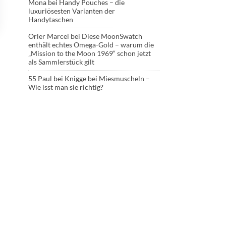
Mona
bei
Handy Pouches – die
luxuriösesten Varianten der
Handytaschen
Orler Marcel
bei
Diese MoonSwatch
enthält echtes Omega-Gold – warum die
„Mission to the Moon 1969“ schon jetzt
als Sammlerstück gilt
55 Paul
bei
Knigge bei Miesmuscheln –
Wie isst man sie richtig?