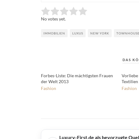
Rate this item:
Submit Rating
No votes yet.
IMMOBILIEN
LUXUS
NEW YORK
TOWNHOUS
DAS KÖ
Forbes-Liste: Die mächtigsten Frauen
Vorliebe 
der Welt 2013
Textilien
Fashion
Fashion
Luxury-First.de als bevorzugte Que