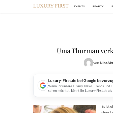
EVENTS
BEAUTY
Uma Thurman verka
von
Nina
Akt
Luxury-First.de bei Google bevorz
Wenn Ihr unsere Luxury-News, Trends und Lif
sehen möchtet, könnt Ihr Luxury-First.de al
Es ist 
einer L