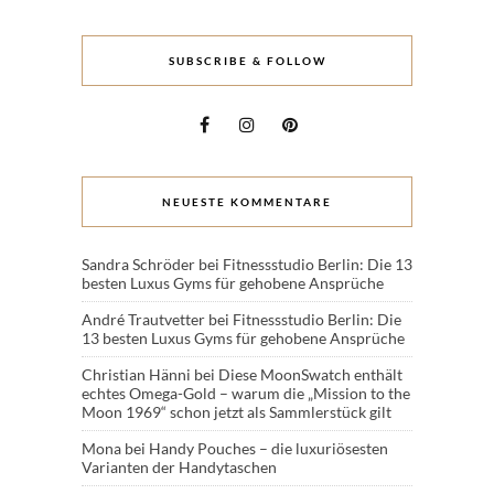
SUBSCRIBE & FOLLOW
NEUESTE KOMMENTARE
Sandra Schröder
bei
Fitnessstudio Berlin: Die 13
besten Luxus Gyms für gehobene Ansprüche
André Trautvetter
bei
Fitnessstudio Berlin: Die
13 besten Luxus Gyms für gehobene Ansprüche
Christian Hänni
bei
Diese MoonSwatch enthält
echtes Omega-Gold – warum die „Mission to the
Moon 1969“ schon jetzt als Sammlerstück gilt
Mona
bei
Handy Pouches – die luxuriösesten
Varianten der Handytaschen