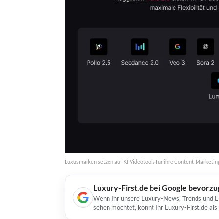
Luxusmarken setzen auf KI-Videotools für ihre Content-Market
Luxury-First.de bei Google bevorz
Wenn Ihr unsere Luxury-News, Trends und Lif
sehen möchtet, könnt Ihr Luxury-First.de al