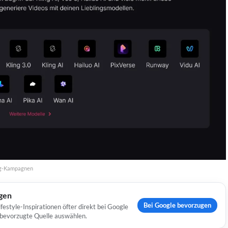
ing-Kampagnen
ugen
Bei Google bevorzugen
estyle-Inspirationen öfter direkt bei Google
s bevorzugte Quelle auswählen.