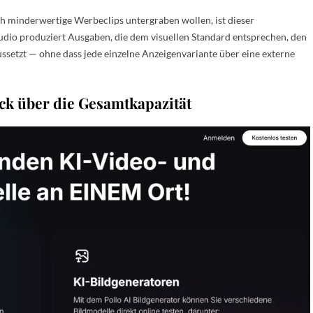
h minderwertige Werbeclips untergraben wollen, ist dieser
udio produziert Ausgaben, die dem visuellen Standard entsprechen, den
setzt — ohne dass jede einzelne Anzeigenvariante über eine externe
ck über die Gesamtkapazität