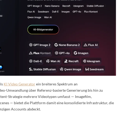
als
KI Video Generator
ein breiteres Spektrum an
deo-Umwandlung über Referenz-basierte Generierung bis hin zu
tent-Strategie mehrere Videotypen umfasst — Imagefilm,
enes — bietet die Plattform damit eine konsolidierte Infrastruktur, die
inzigen Accounts abdeckt.