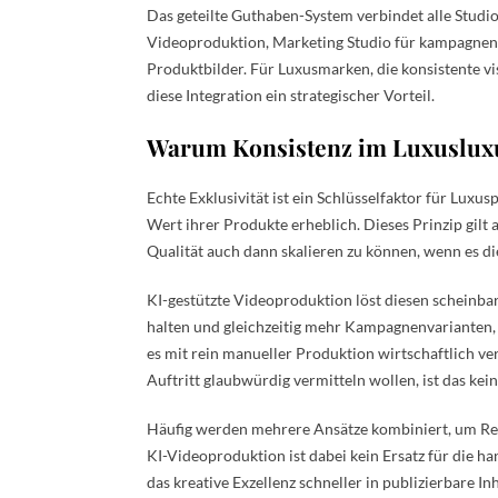
Das geteilte Guthaben-System verbindet alle Studio
Videoproduktion, Marketing Studio für kampagne
Produktbilder. Für Luxusmarken, die konsistente vis
diese Integration ein strategischer Vorteil.
Warum Konsistenz im Luxusluxu
Echte Exklusivität ist ein Schlüsselfaktor für Luxu
Wert ihrer Produkte erheblich. Dieses Prinzip gilt 
Qualität auch dann skalieren zu können, wenn es d
KI-gestützte Videoproduktion löst diesen scheinbar
halten und gleichzeitig mehr Kampagnenvarianten,
es mit rein manueller Produktion wirtschaftlich ver
Auftritt glaubwürdig vermitteln wollen, ist das ke
Häufig werden mehrere Ansätze kombiniert, um Re
KI-Videoproduktion ist dabei kein Ersatz für die ha
das kreative Exzellenz schneller in publizierbare In