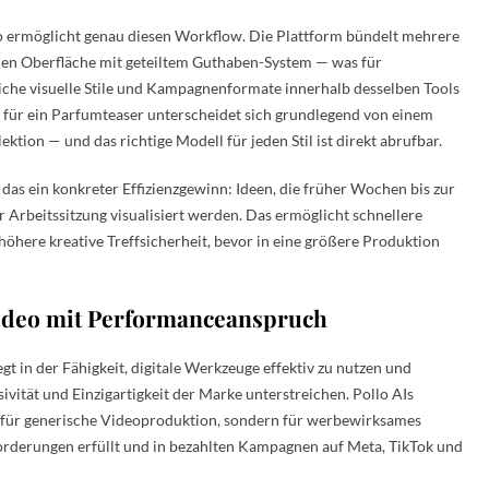
o ermöglicht genau diesen Workflow. Die Plattform bündelt mehrere
en Oberfläche mit geteiltem Guthaben-System — was für
iche visuelle Stile und Kampagnenformate innerhalb desselben Tools
ip für ein Parfumteaser unterscheidet sich grundlegend von einem
ktion — und das richtige Modell für jeden Stil ist direkt abrufbar.
as ein konkreter Effizienzgewinn: Ideen, die früher Wochen bis zur
Arbeitssitzung visualisiert werden. Das ermöglicht schnellere
höhere kreative Treffsicherheit, bevor in eine größere Produktion
ideo mit Performanceanspruch
t in der Fähigkeit, digitale Werkzeuge effektiv zu nutzen und
ivität und Einzigartigkeit der Marke unterstreichen. Pollo AIs
t für generische Videoproduktion, sondern für werbewirksames
orderungen erfüllt und in bezahlten Kampagnen auf Meta, TikTok und