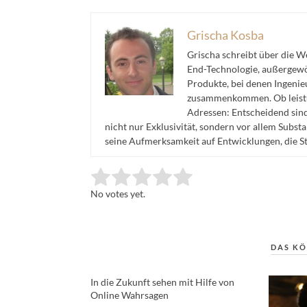
Grischa Kosba
Grischa schreibt über die 
End-Technologie, außergewöh
Produkte, bei denen Ingeni
zusammenkommen. Ob leistu
Adressen: Entscheidend sind 
nicht nur Exklusivität, sondern vor allem Subst
seine Aufmerksamkeit auf Entwicklungen, die S
Rate this item:
Submit Rating
No votes yet.
DAS KÖ
In die Zukunft sehen mit Hilfe von
Online Wahrsagen