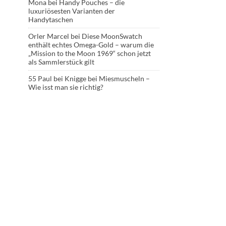
Mona
bei
Handy Pouches – die
luxuriösesten Varianten der
Handytaschen
Orler Marcel
bei
Diese MoonSwatch
enthält echtes Omega-Gold – warum die
„Mission to the Moon 1969“ schon jetzt
als Sammlerstück gilt
55 Paul
bei
Knigge bei Miesmuscheln –
Wie isst man sie richtig?