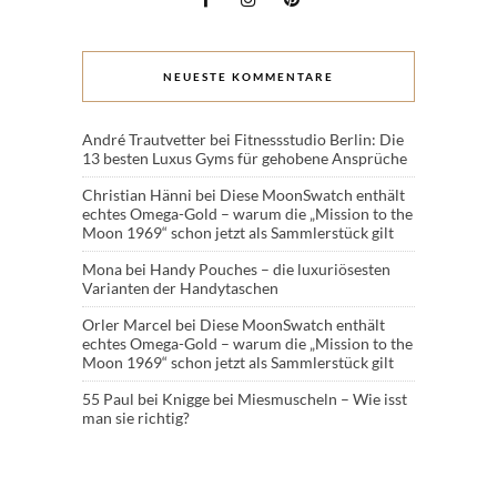
NEUESTE KOMMENTARE
André Trautvetter
bei
Fitnessstudio Berlin: Die
13 besten Luxus Gyms für gehobene Ansprüche
Christian Hänni
bei
Diese MoonSwatch enthält
echtes Omega-Gold – warum die „Mission to the
Moon 1969“ schon jetzt als Sammlerstück gilt
Mona
bei
Handy Pouches – die luxuriösesten
Varianten der Handytaschen
Orler Marcel
bei
Diese MoonSwatch enthält
echtes Omega-Gold – warum die „Mission to the
Moon 1969“ schon jetzt als Sammlerstück gilt
55 Paul
bei
Knigge bei Miesmuscheln – Wie isst
man sie richtig?