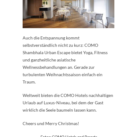
Auch die Entspannung kommt
selbstverständlich nicht zu kurz: COMO
Shambhala Urban Escape bietet Yoga, Fitness
und ganzheitliche asiatische
Wellnessbehandlungen an. Gerade zur
turbulenten Weihnachtssaison einfach ein
Traum.
Weltweit bieten die COMO Hotels nachhaltigen
Urlaub auf Luxus-Niveau, bei dem der Gast
wirklich die Seele baumeln lassen kann.
Cheers und Merry Christmas!
Fotos: COMO Hotels and Resorts