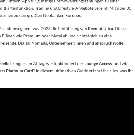
reinen Fintech-App für günstige Fremdwährungszahlungen zu einer
ditkartenfunktion, Trading und Lifestyle-Angebote vereint. Mit über 35
zwischen zu den größten Neobanken Europas.
nd Premiumsegment war 2023 die Einführung von
Revolut Ultra
. Dieses
n Plänen wie Premium oder Metal ab und richtet sich an eine
lreisende, Digital Nomads, Unternehmer:innen und anspruchsvolle
teile
bringt es im Alltag, wie funktioniert der
Lounge Access
, und wie
ess Platinum Card
? In diesem ultimativen Guide erfahrt Ihr alles, was Ihr