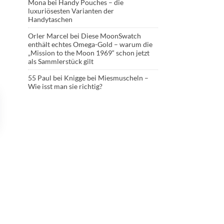
Mona
bei
Handy Pouches – die
luxuriösesten Varianten der
Handytaschen
Orler Marcel
bei
Diese MoonSwatch
enthält echtes Omega-Gold – warum die
„Mission to the Moon 1969“ schon jetzt
als Sammlerstück gilt
55 Paul
bei
Knigge bei Miesmuscheln –
Wie isst man sie richtig?