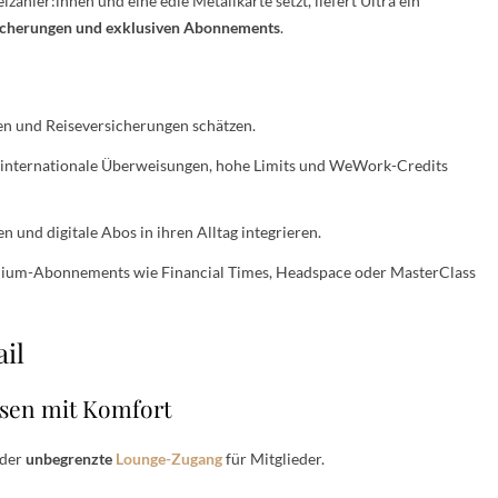
lzahler:innen und eine edle Metallkarte setzt, liefert Ultra ein
sicherungen und exklusiven Abonnements
.
en und Reiseversicherungen schätzen.
e internationale Überweisungen, hohe Limits und WeWork-Credits
en und digitale Abos in ihren Alltag integrieren.
mium-Abonnements wie Financial Times, Headspace oder MasterClass
ail
isen mit Komfort
 der
unbegrenzte
Lounge-Zugang
für Mitglieder.