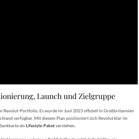
itionierung, Launch und Zielgruppe
im Revolut-Portfolio. Es wurde im Juni 2023 offiziell in Großbritannien
chland verfügbar. Mit diesem Plan positioniert sich Revolut klar im
 Bankkarte als
Lifestyle-Paket
verstehen.