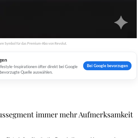
tbare Symbol für das Premium-Abo von Revolut.
ugen
Bei Google bevorzugen
estyle-Inspirationen öfter direkt bei Google
s bevorzugte Quelle auswählen.
xussegment immer mehr Aufmerksamkeit