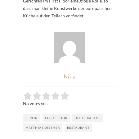
Gerichten im First Floor eine große Rolle, so
dass man kleine Kunstwerke der europäischen
Küche auf den Tellern vorfindet.
Nina
Rate this item:
Submit Rating
No votes yet.
BERLIN
FIRST FLOOR
HOTEL PALACE
MATTHIAS DIETHER
RESTAURANT