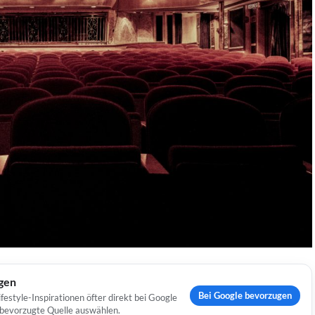
ugen
Bei Google bevorzugen
estyle-Inspirationen öfter direkt bei Google
s bevorzugte Quelle auswählen.