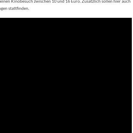
 einen Kinobesuch zwischen 10 und 16 Euro. Zusätzlich sollen hier auch
gen stattfinden.