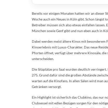
Bereits vor einigen Monaten hatten wir an dieser St
Woche auch ein Neues in Köln gibt. Schon längst lo
Betreiber müssen sich also etwas einfallen lassen. Ei
München sowie Genf gibt und nun eben auch in Köl
Dabei werden meist ältere Kinos mit besonderem F
Kinoerlebnis mit Luxus-Charakter. Das neue Reside
Pforten öffnet, verfügt über mehrere Kinosäle, die
unterscheiden.
Die Sitzplätze pro Saal wurden deutlich verringert. 
275. Grund dafür sind die großen Abstände zwische
warten auf die Kinofans. In allen Sälen wird man a
Getränken versorgt.
Ein Highlight ist sicherlich das Clubkino, das nur
Clubsessel mit edlen Bezügen sorgen für den nöti