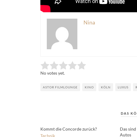
Nina
Rate this item:
Submit Rating
No votes yet.
ASTOR FILMLOUNGE
KINO
KÖLN
LUXUS
DAS KÖ
Kommt die Concorde zurück?
Das sind
Autos
Technik