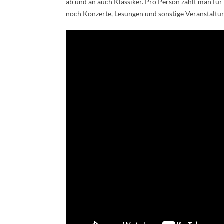
ab und an auch Klassiker. Pro Person zahlt man für
noch Konzerte, Lesungen und sonstige Veranstaltun