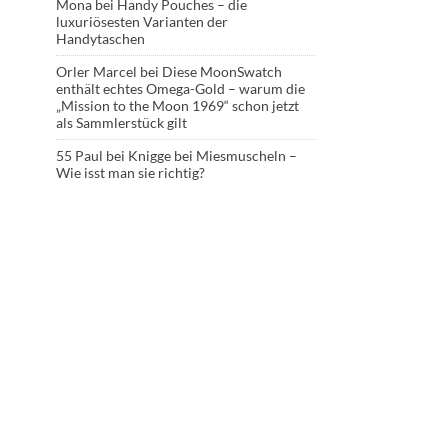
Mona
bei
Handy Pouches – die
luxuriösesten Varianten der
Handytaschen
Orler Marcel
bei
Diese MoonSwatch
enthält echtes Omega-Gold – warum die
„Mission to the Moon 1969“ schon jetzt
als Sammlerstück gilt
55 Paul
bei
Knigge bei Miesmuscheln –
Wie isst man sie richtig?