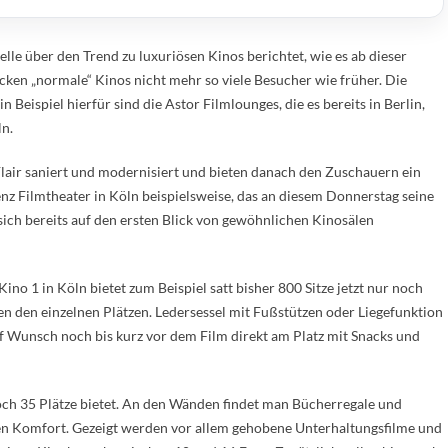
elle über den Trend zu luxuriösen Kinos berichtet, wie es ab dieser
cken „normale“ Kinos nicht mehr so viele Besucher wie früher. Die
n Beispiel hierfür sind die Astor Filmlounges, die es bereits in Berlin,
n.
lair saniert und modernisiert und bieten danach den Zuschauern ein
nz Filmtheater in Köln beispielsweise, das an diesem Donnerstag seine
 sich bereits auf den ersten Blick von gewöhnlichen Kinosälen
Kino 1 in Köln bietet zum Beispiel satt bisher 800 Sitze jetzt nur noch
n den einzelnen Plätzen. Ledersessel mit Fußstützen oder Liegefunktion
uf Wunsch noch bis kurz vor dem Film direkt am Platz mit Snacks und
 noch 35 Plätze bietet. An den Wänden findet man Bücherregale und
gen Komfort. Gezeigt werden vor allem gehobene Unterhaltungsfilme und