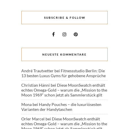
SUBSCRIBE & FOLLOW
NEUESTE KOMMENTARE
André Trautvetter
bei
Fitnessstudio Berlin: Die
13 besten Luxus Gyms für gehobene Ansprüche
Christian Hänni
bei
Diese MoonSwatch enthält
echtes Omega-Gold – warum die „Mission to the
Moon 1969“ schon jetzt als Sammlerstück gilt
Mona
bei
Handy Pouches – die luxuriösesten
Varianten der Handytaschen
Orler Marcel
bei
Diese MoonSwatch enthält
echtes Omega-Gold – warum die „Mission to the
Moon 1969“ schon jetzt als Sammlerstück gilt