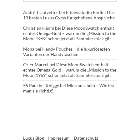
André Trautvetter
bei
Fitnessstudio Berlin: Die
13 besten Luxus Gyms für gehobene Ansprüche
Christian Hänni
bei
Diese MoonSwatch enthält
echtes Omega-Gold – warum die „Mission to the
Moon 1969“ schon jetzt als Sammlerstück gilt
Mona
bei
Handy Pouches – die luxuriösesten
Varianten der Handytaschen
Orler Marcel
bei
Diese MoonSwatch enthält
echtes Omega-Gold – warum die „Mission to the
Moon 1969“ schon jetzt als Sammlerstück gilt
55 Paul
bei
Knigge bei Miesmuscheln – Wie isst
man sie richtig?
Luxus Blog
Impressum
Datenschutz