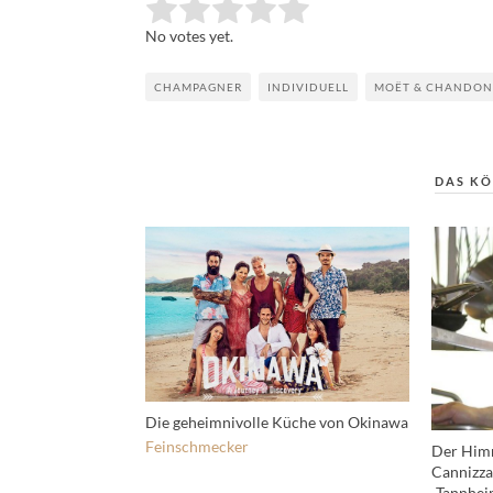
Rate this item:
Submit Rating
No votes yet.
CHAMPAGNER
INDIVIDUELL
MOËT & CHANDON
DAS KÖ
Die geheimnivolle Küche von Okinawa
Feinschmecker
Der Himm
Cannizza
„Tannhei