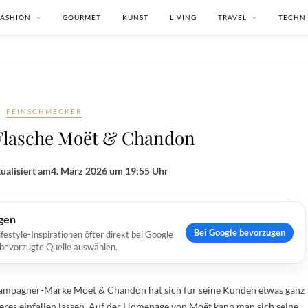
FASHION
GOURMET
KUNST
LIVING
TRAVEL
TECHN
FEINSCHMECKER
 Flasche Moët & Chandon
ualisiert am
4. März 2026 um 19:55 Uhr
ugen
Bei Google bevorzugen
estyle-Inspirationen öfter direkt bei Google
s bevorzugte Quelle auswählen.
ampagner-Marke Moët & Chandon hat sich für seine Kunden etwas ganz
res einfallen lassen. Auf der Homepage von Moët kann man sich seine