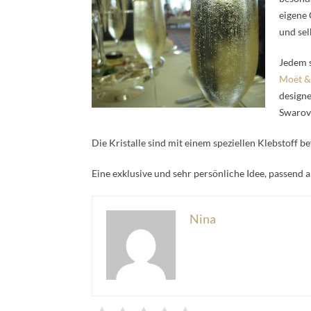
eigene 
und sel
Jedem 
Moët &
designe
Swarovs
Die Kristalle sind mit einem speziellen Klebstoff bef
Eine exklusive und sehr persönliche Idee, passen
Nina