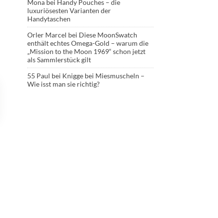
Mona
bei
Handy Pouches – die
luxuriösesten Varianten der
Handytaschen
Orler Marcel
bei
Diese MoonSwatch
enthält echtes Omega-Gold – warum die
„Mission to the Moon 1969“ schon jetzt
als Sammlerstück gilt
55 Paul
bei
Knigge bei Miesmuscheln –
Wie isst man sie richtig?