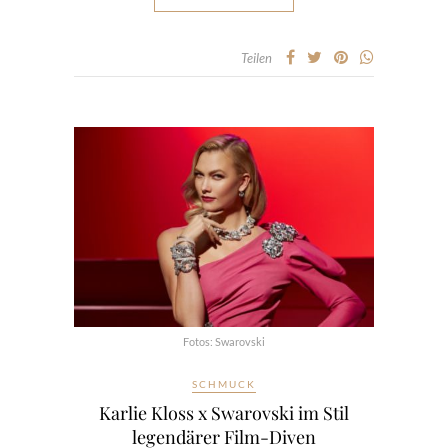
Teilen
Fotos: Swarovski
SCHMUCK
Karlie Kloss x Swarovski im Stil
legendärer Film-Diven