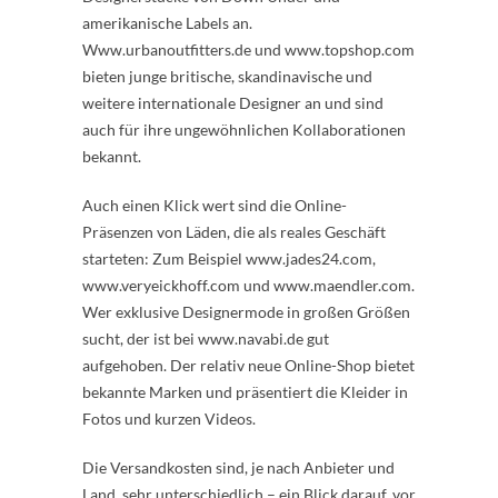
amerikanische Labels an.
Www.urbanoutfitters.de und www.topshop.com
bieten junge britische, skandinavische und
weitere internationale Designer an und sind
auch für ihre ungewöhnlichen Kollaborationen
bekannt.
Auch einen Klick wert sind die Online-
Präsenzen von Läden, die als reales Geschäft
starteten: Zum Beispiel www.jades24.com,
www.veryeickhoff.com und www.maendler.com.
Wer exklusive Designermode in großen Größen
sucht, der ist bei www.navabi.de gut
aufgehoben. Der relativ neue Online-Shop bietet
bekannte Marken und präsentiert die Kleider in
Fotos und kurzen Videos.
Die Versandkosten sind, je nach Anbieter und
Land, sehr unterschiedlich – ein Blick darauf, vor