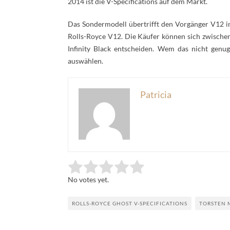
2014 ist die V-Specifications auf dem Markt.
Das Sondermodell übertrifft den Vorgänger V12 i
Rolls-Royce V12. Die Käufer können sich zwischen
Infinity Black entscheiden. Wem das nicht genu
auswählen.
Patricia
Rate this item:
Submit Rating
No votes yet.
ROLLS-ROYCE GHOST V-SPECIFICATIONS
TORSTEN 