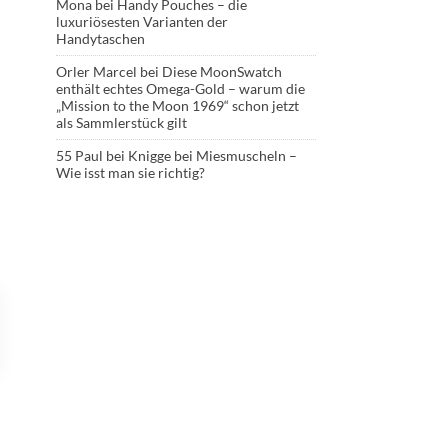
Mona
bei
Handy Pouches – die
luxuriösesten Varianten der
Handytaschen
Orler Marcel
bei
Diese MoonSwatch
enthält echtes Omega-Gold – warum die
„Mission to the Moon 1969“ schon jetzt
als Sammlerstück gilt
55 Paul
bei
Knigge bei Miesmuscheln –
Wie isst man sie richtig?