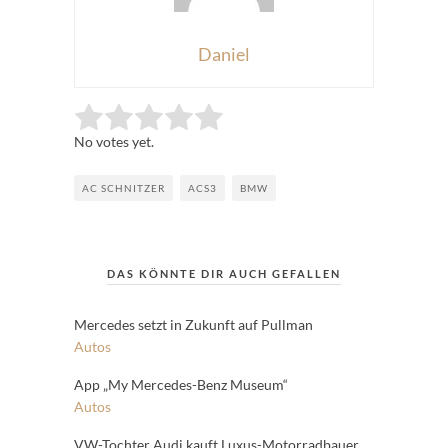
Daniel
Rate this item:
Submit Rating
No votes yet.
AC SCHNITZER
ACS3
BMW
DAS KÖNNTE DIR AUCH GEFALLEN
Mercedes setzt in Zukunft auf Pullman
Autos
App „My Mercedes-Benz Museum“
Autos
VW-Tochter Audi kauft Luxus-Motorradbauer