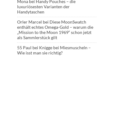
Mona
bei
Handy Pouches – die
luxuriösesten Varianten der
Handytaschen
Orler Marcel
bei
Diese MoonSwatch
enthält echtes Omega-Gold – warum die
„Mission to the Moon 1969“ schon jetzt
als Sammlerstück gilt
55 Paul
bei
Knigge bei Miesmuscheln –
Wie isst man sie richtig?