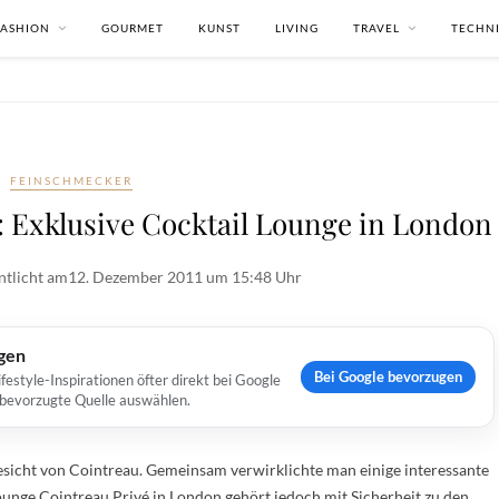
FASHION
GOURMET
KUNST
LIVING
TRAVEL
TECHN
FEINSCHMECKER
: Exklusive Cocktail Lounge in London
ntlicht am
12. Dezember 2011 um 15:48 Uhr
ugen
Bei Google bevorzugen
estyle-Inspirationen öfter direkt bei Google
s bevorzugte Quelle auswählen.
 Gesicht von Cointreau. Gemeinsam verwirklichte man einige interessante
unge Cointreau Privé in London gehört jedoch mit Sicherheit zu den