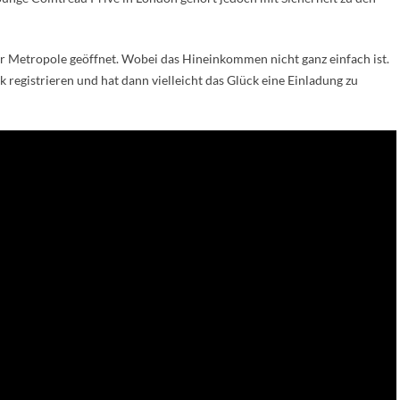
r Metropole geöffnet. Wobei das Hineinkommen nicht ganz einfach ist.
 registrieren und hat dann vielleicht das Glück eine Einladung zu