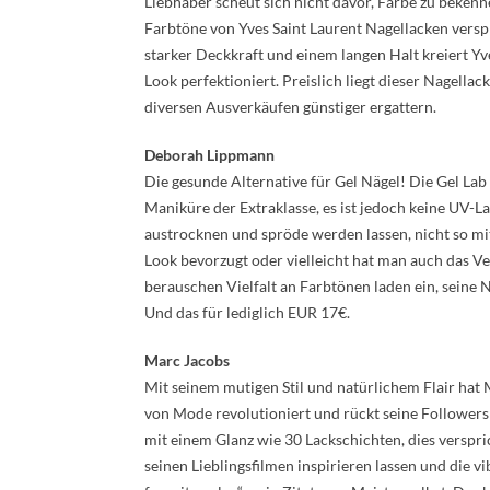
Liebhaber scheut sich nicht davor, Farbe zu bekenne
Farbtöne von Yves Saint Laurent Nagellacken vers
starker Deckkraft und einem langen Halt kreiert Yv
Look perfektioniert. Preislich liegt dieser Nagella
diversen Ausverkäufen günstiger ergattern.
Deborah Lippmann
Die gesunde Alternative für Gel Nägel! Die Gel La
Maniküre der Extraklasse, es ist jedoch keine UV-L
austrocknen und spröde werden lassen, nicht so mit
Look bevorzugt oder vielleicht hat man auch das V
berauschen Vielfalt an Farbtönen laden ein, seine
Und das für lediglich EUR 17€.
Marc Jacobs
Mit seinem mutigen Stil und natürlichem Flair hat 
von Mode revolutioniert und rückt seine Followers
mit einem Glanz wie 30 Lackschichten, dies verspri
seinen Lieblingsfilmen inspirieren lassen und die v