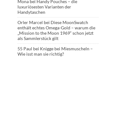
Mona
bei
Handy Pouches – die
luxuriösesten Varianten der
Handytaschen
Orler Marcel
bei
Diese MoonSwatch
enthält echtes Omega-Gold – warum die
„Mission to the Moon 1969“ schon jetzt
als Sammlerstück gilt
55 Paul
bei
Knigge bei Miesmuscheln –
Wie isst man sie richtig?