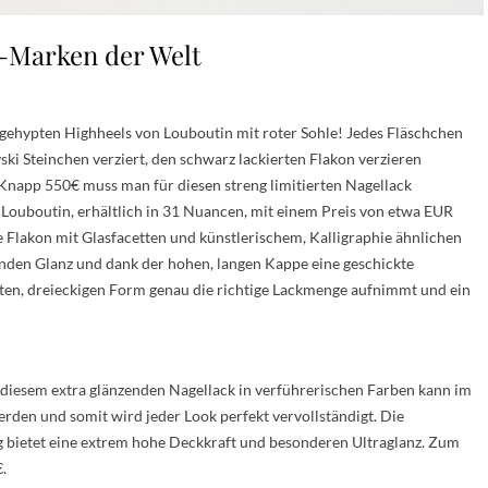
k-Marken der Welt
er gehypten Highheels von Louboutin mit roter Sohle! Jedes Fläschchen
i Steinchen verziert, den schwarz lackierten Flakon verzieren
 Knapp 550€ muss man für diesen streng limitierten Nagellack
n Louboutin, erhältlich in 31 Nuancen, mit einem Preis von etwa EUR
Flakon mit Glasfacetten und künstlerischem, Kalligraphie ähnlichen
nden Glanz und dank der hohen, langen Kappe eine geschickte
erten, dreieckigen Form genau die richtige Lackmenge aufnimmt und ein
t diesem extra glänzenden Nagellack in verführerischen Farben kann im
rden und somit wird jeder Look perfekt vervollständigt. Die
 bietet eine extrem hohe Deckkraft und besonderen Ultraglanz. Zum
.