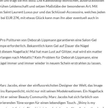
n unt trägt sie mit Stolz. Die Kaleidoskop ikonischen, ausdrucksvollen
prühen Leidenschaft und setzen Maßstäbe der besonderen Art. Mit
es Saint Laurent Luxus pur und das Schlüssel-Accessoire, welches jeden
ck bei EUR 27€, mit etwas Glück kann man ihn aber eventuell auch in
b Pro Polituren von Deborah Lippmann garantieren eine Salon-Gel
ampe erforderlich. Bekanntlich kann Gel auf Dauer die Nägel
 diesem Nagellack! Mal hat man Lust auf Glitzer, mal wird ein matter
erlangen nach Metallic? Kein Problem für Deborah Lippmann, eine
 Nägel immer und immer wieder in neuem Schein erstrahlen zu lassen.
Marc Jacobs, einer der einflussreichsten Designer der Welt, das Image
 ins Rampenlicht, nicht nur mit seinen Modekreationen. Ein Nagellack
cht er seiner Beauty Community. Marc Jacobs hat sich farblich von
ibrierenden Töne sorgen für einen lebendigen Touch. „Shiny is my