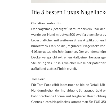
Die 8 besten Luxus Nagellac
Christian Louboutin
Der Nagellack „Starlight“ ist teurer als ein Paar d
wurde per Hand mit etwa 500 zweifarbigen Swarovsk
Lederblättchen mit weiteren Strass Applikationen.
hinblättern. Da sind die „regulären“ Nagellacke vo
41€, geradezu ein Schnäppchen. Der wunderschöne 
Deckel verspricht extremen Halt, einen herausrage
Steuerung des Pinsels, welcher mit seiner patenti
auffallend glattes Finish erzielt.
Tom Ford
Für Tom Ford zählt jedes noch so kleine Detail. Mi
Handumdrehen der individuelle Stil ausgedrückt we
bahnbrechende Formel mit biegbarer Beschichtung
Genuss dieses Nagellackes kommt man für EUR 35€