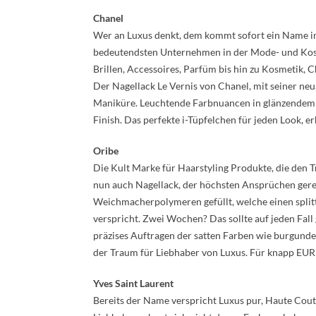
Chanel
Wer an Luxus denkt, dem kommt sofort ein Name in
bedeutendsten Unternehmen in der Mode- und Kos
Brillen, Accessoires, Parfüm bis hin zu Kosmetik, 
Der Nagellack Le Vernis von Chanel, mit seiner neu
Maniküre. Leuchtende Farbnuancen in glänzendem
Finish. Das perfekte i-Tüpfelchen für jeden Look, 
Oribe
Die Kult Marke für Haarstyling Produkte, die den
nun auch Nagellack, der höchsten Ansprüchen gere
Weichmacherpolymeren gefüllt, welche einen splitt
verspricht. Zwei Wochen? Das sollte auf jeden Fall
präzises Auftragen der satten Farben wie burgunde
der Traum für Liebhaber von Luxus. Für knapp EUR 
Yves Saint Laurent
Bereits der Name verspricht Luxus pur, Haute Coutur