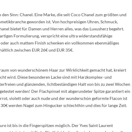
 den Sinn: Chanel. Eine Marke, die seit Coco Chanel zum größten und
metikbranche geworden ist. Von hochpreisigen Uhren, Schmuck,
Chanel bietet für Damen und Herren alles, was das Luxusherz begehrt.
artigen Formulierung, verspricht eine ultra widerstandsfähige
 oder auch mattem Finish schenken ein vollkommen ebenmäßiges
erhältlich zwischen EUR 26€ und EUR 35€.
 Traum von wunderschönem Haar zur Wirklichkeit gemacht hat, kreiert
cht wird. Diese besonderen Lacke sind mit Harzkomplex- und
erfreien und glänzenden, lichtbeständigen Halt von bis zu zwei Wochen
 getestet werden! Der Flachpinsel mit abgerundeter Spitze garantiert ein
rrot, violett oder auch nude und der wunderschön geformte Flacon ist
30€ werden Nagel zum Hingucker schlechthin und dies für lange Zeit.
e ist bis in die Fingerspitzen möglich. Der Yves Saint Laurent