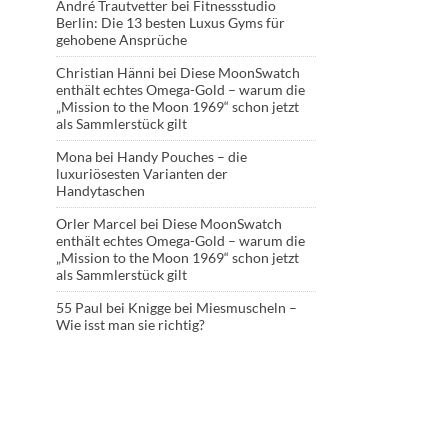
André Trautvetter
bei
Fitnessstudio
Berlin: Die 13 besten Luxus Gyms für
gehobene Ansprüche
Christian Hänni
bei
Diese MoonSwatch
enthält echtes Omega-Gold – warum die
„Mission to the Moon 1969“ schon jetzt
als Sammlerstück gilt
Mona
bei
Handy Pouches – die
luxuriösesten Varianten der
Handytaschen
Orler Marcel
bei
Diese MoonSwatch
enthält echtes Omega-Gold – warum die
„Mission to the Moon 1969“ schon jetzt
als Sammlerstück gilt
55 Paul
bei
Knigge bei Miesmuscheln –
Wie isst man sie richtig?