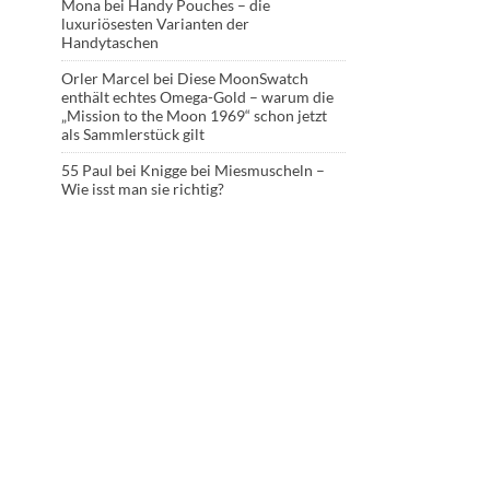
Mona
bei
Handy Pouches – die
luxuriösesten Varianten der
Handytaschen
Orler Marcel
bei
Diese MoonSwatch
enthält echtes Omega-Gold – warum die
„Mission to the Moon 1969“ schon jetzt
als Sammlerstück gilt
55 Paul
bei
Knigge bei Miesmuscheln –
Wie isst man sie richtig?