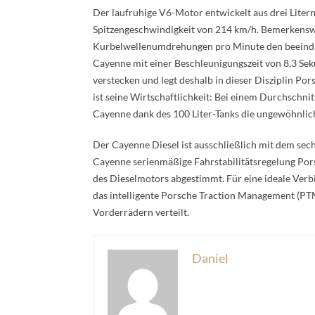
Der laufruhige V6-Motor entwickelt aus drei Liter
Spitzengeschwindigkeit von 214 km/h. Bemerkenswer
Kurbelwellenumdrehungen pro Minute den beeindr
Cayenne mit einer Beschleunigungszeit von 8,3 Sek
verstecken und legt deshalb in dieser Disziplin P
ist seine Wirtschaftlichkeit: Bei einem Durchschni
Cayenne dank des 100 Liter-Tanks die ungewöhnlic
Der Cayenne Diesel ist ausschließlich mit dem sech
Cayenne serienmäßige Fahrstabilitätsregelung Pors
des Dieselmotors abgestimmt. Für eine ideale Ver
das intelligente Porsche Traction Management (PTM
Vorderrädern verteilt.
Daniel