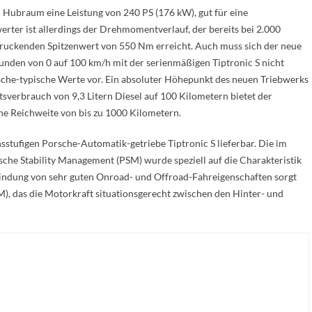
n Hubraum eine Leistung von 240 PS (176 kW), gut für eine
ter ist allerdings der Drehmomentverlauf, der bereits bei 2.000
uckenden Spitzenwert von 550 Nm erreicht. Auch muss sich der neue
unden von 0 auf 100 km/h mit der serienmäßigen Tiptronic S nicht
orsche-typische Werte vor. Ein absoluter Höhepunkt des neuen Triebwerks
ttsverbrauch von 9,3 Litern Diesel auf 100 Kilometern bietet der
he Reichweite von bis zu 1000 Kilometern.
sstufigen Porsche-Automatik-getriebe Tiptronic S lieferbar. Die im
che Stability Management (PSM) wurde speziell auf die Charakteristik
bindung von sehr guten Onroad- und Offroad-Fahreigenschaften sorgt
), das die Motorkraft situationsgerecht zwischen den Hinter- und