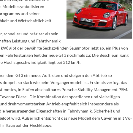
en Modelle symbolisieren
lprogramms und seiner
hkeit und Wirtschaftlichkeit.
 schneller und präziser als sein
chaften Leistung und Fahrdynamik
 kW) gibt der bewährte Sechszylinder-Saugmotor jetzt ab, ein Plus von
n Fahrleistungen legt der neue GT3 nochmals zu: Die Beschleunigung
die Höchstgeschwindigkeit liegt bei 312 km/h.
hen dem GT3 ein neues Auftreten und steigern den Abtrieb so
 doppelt so stark wie beim Vorgängermodell ist. Erstmals verfügt das
stimmtes, in Stufen abschaltbares Porsche Stability Management PSM.
Cayenne Diesel. Die Kombination des sportlichen und vielseitigen
und drehmomentstarken Antrieb empfiehlt sich insbesondere als
ie herausragenden Eigenschaften in Fahrdynamik, Sicherheit und
 gelobt wird. Äußerlich entspricht das neue Modell dem Cayenne mit V6-
hriftzug auf der Heckklappe.