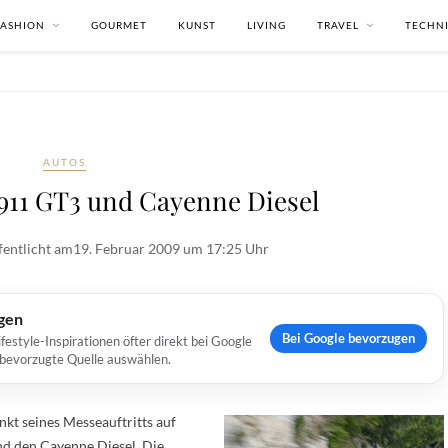
FASHION
GOURMET
KUNST
LIVING
TRAVEL
TECHN
AUTOS
911 GT3 und Cayenne Diesel
fentlicht am
19. Februar 2009 um 17:25 Uhr
ugen
Bei Google bevorzugen
estyle-Inspirationen öfter direkt bei Google
s bevorzugte Quelle auswählen.
kt seines Messeauftritts auf
d den Cayenne Diesel. Die