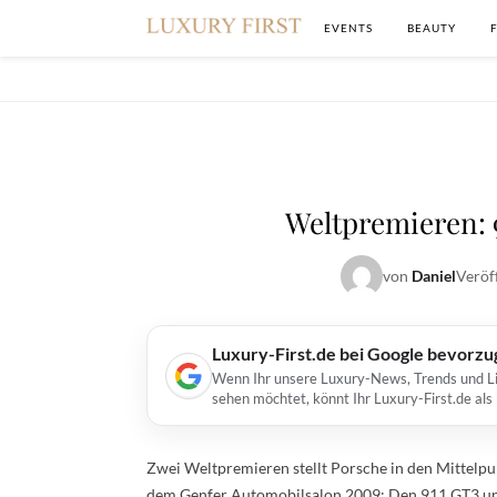
EVENTS
BEAUTY
Weltpremieren: 
von
Daniel
Veröf
Luxury-First.de bei Google bevorz
Wenn Ihr unsere Luxury-News, Trends und Lif
sehen möchtet, könnt Ihr Luxury-First.de al
Zwei Weltpremieren stellt Porsche in den Mittelpun
dem Genfer Automobilsalon 2009: Den 911 GT3 un