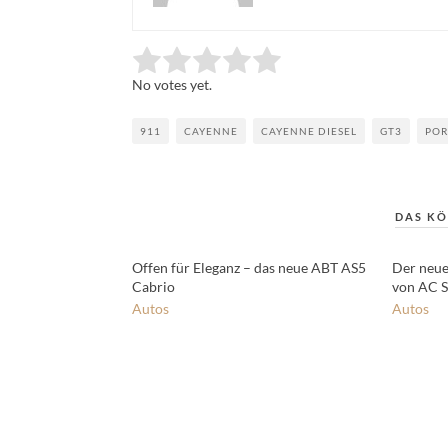
Rate this item:
Submit Rating
No votes yet.
911
CAYENNE
CAYENNE DIESEL
GT3
POR
DAS KÖ
Offen für Eleganz – das neue ABT AS5
Der neue
Cabrio
von AC S
Autos
Autos