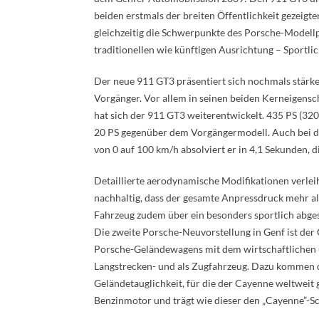
beiden erstmals der breiten Öffentlichkeit gezeigt
gleichzeitig die Schwerpunkte des Porsche-Model
traditionellen wie künftigen Ausrichtung – Sportlic
Der neue 911 GT3 präsentiert sich nochmals stärker,
Vorgänger. Vor allem in seinen beiden Kerneigens
hat sich der 911 GT3 weiterentwickelt. 435 PS (320
20 PS gegenüber dem Vorgängermodell. Auch bei de
von 0 auf 100 km/h absolviert er in 4,1 Sekunden, 
Detaillierte aerodynamische Modifikationen verlei
nachhaltig, dass der gesamte Anpressdruck mehr als
Fahrzeug zudem über ein besonders sportlich abge
Die zweite Porsche-Neuvorstellung in Genf ist der 
Porsche-Geländewagens mit dem wirtschaftlichen 
Langstrecken- und als Zugfahrzeug. Dazu kommen d
Geländetauglichkeit, für die der Cayenne weltweit
Benzinmotor und trägt wie dieser den „Cayenne”-Sc