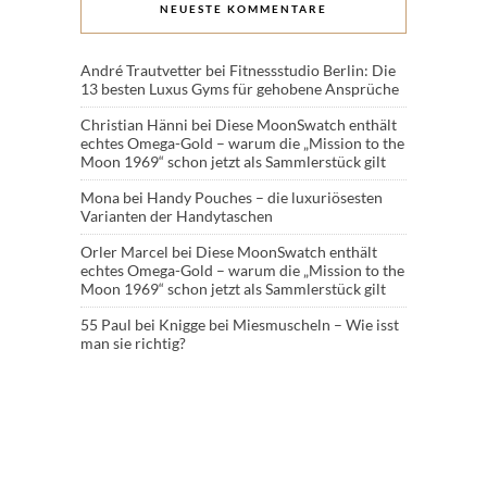
NEUESTE KOMMENTARE
André Trautvetter
bei
Fitnessstudio Berlin: Die
13 besten Luxus Gyms für gehobene Ansprüche
Christian Hänni
bei
Diese MoonSwatch enthält
echtes Omega-Gold – warum die „Mission to the
Moon 1969“ schon jetzt als Sammlerstück gilt
Mona
bei
Handy Pouches – die luxuriösesten
Varianten der Handytaschen
Orler Marcel
bei
Diese MoonSwatch enthält
echtes Omega-Gold – warum die „Mission to the
Moon 1969“ schon jetzt als Sammlerstück gilt
55 Paul
bei
Knigge bei Miesmuscheln – Wie isst
man sie richtig?