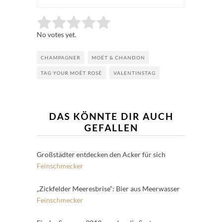
Rate this item:
Submit Rating
No votes yet.
CHAMPAGNER
MOËT & CHANDON
TAG YOUR MOËT ROSÉ
VALENTINSTAG
DAS KÖNNTE DIR AUCH
GEFALLEN
Großstädter entdecken den Acker für sich
Feinschmecker
„Zickfelder Meeresbrise“: Bier aus Meerwasser
Feinschmecker