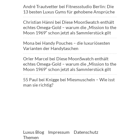
André Trautvetter
bei
Fitnessstudio Berlin: Die
13 besten Luxus Gyms für gehobene Ansprüche
Christian Hänni
bei
Diese MoonSwatch enthält
echtes Omega-Gold – warum die „Mission to the
Moon 1969“ schon jetzt als Sammlerstück gilt
Mona
bei
Handy Pouches – die luxuriösesten
Varianten der Handytaschen
Orler Marcel
bei
Diese MoonSwatch enthält
echtes Omega-Gold – warum die „Mission to the
Moon 1969“ schon jetzt als Sammlerstück gilt
55 Paul
bei
Knigge bei Miesmuscheln – Wie isst
man sie richtig?
Luxus Blog
Impressum
Datenschutz
Themen