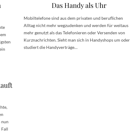
n
Das Handy als Uhr
Mobiltelefone sind aus dem privaten und beruflichen
Alltag nicht mehr wegzudenken und werden für weitaus
hte
mehr genutzt als das Telefonieren oder Versenden von
esem
Kurznachrichten. Sieht man sich in Handyshops um oder
igsten
studiert die Handyverträge…
ein
auft
hte,
en
s nun
 Fall