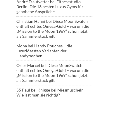
André Trautvetter
bei
Fitnessstudio
Berlin: Die 13 besten Luxus Gyms für
gehobene Ansprüche
Christian Hänni
bei
Diese MoonSwatch
enthält echtes Omega-Gold – warum die
„Mission to the Moon 1969“ schon jetzt
als Sammlerstück gilt
Mona
bei
Handy Pouches – die
luxuriösesten Varianten der
Handytaschen
Orler Marcel
bei
Diese MoonSwatch
enthält echtes Omega-Gold – warum die
„Mission to the Moon 1969“ schon jetzt
als Sammlerstück gilt
55 Paul
bei
Knigge bei Miesmuscheln –
Wie isst man sie richtig?