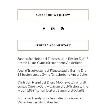
SUBSCRIBE & FOLLOW
NEUESTE KOMMENTARE
Sandra Schröder
bei
Fitnessstudio Berlin: Die 13
besten Luxus Gyms für gehobene Ansprüche
André Trautvetter
bei
Fitnessstudio Berlin: Die
13 besten Luxus Gyms für gehobene Ansprüche
Christian Hänni
bei
Diese MoonSwatch enthält
echtes Omega-Gold – warum die „Mission to the
Moon 1969“ schon jetzt als Sammlerstück gilt
Mona
bei
Handy Pouches – die luxuriösesten
Varianten der Handytaschen