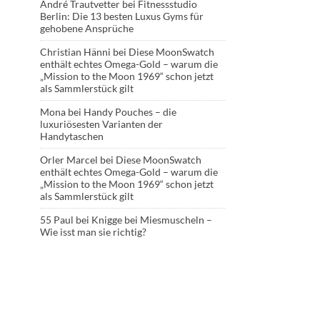
André Trautvetter
bei
Fitnessstudio
Berlin: Die 13 besten Luxus Gyms für
gehobene Ansprüche
Christian Hänni
bei
Diese MoonSwatch
enthält echtes Omega-Gold – warum die
„Mission to the Moon 1969“ schon jetzt
als Sammlerstück gilt
Mona
bei
Handy Pouches – die
luxuriösesten Varianten der
Handytaschen
Orler Marcel
bei
Diese MoonSwatch
enthält echtes Omega-Gold – warum die
„Mission to the Moon 1969“ schon jetzt
als Sammlerstück gilt
55 Paul
bei
Knigge bei Miesmuscheln –
Wie isst man sie richtig?