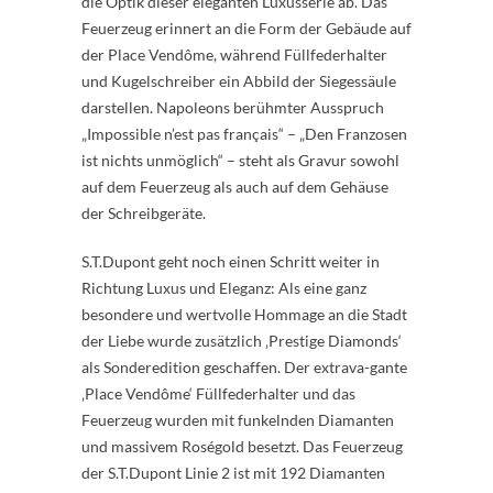
die Optik dieser eleganten Luxusserie ab. Das
Feuerzeug erinnert an die Form der Gebäude auf
der Place Vendôme, während Füllfederhalter
und Kugelschreiber ein Abbild der Siegessäule
darstellen. Napoleons berühmter Ausspruch
„Impossible n’est pas français“ – „Den Franzosen
ist nichts unmöglich“ – steht als Gravur sowohl
auf dem Feuerzeug als auch auf dem Gehäuse
der Schreibgeräte.
S.T.Dupont geht noch einen Schritt weiter in
Richtung Luxus und Eleganz: Als eine ganz
besondere und wertvolle Hommage an die Stadt
der Liebe wurde zusätzlich ‚Prestige Diamonds‘
als Sonderedition geschaffen. Der extrava-gante
‚Place Vendôme‘ Füllfederhalter und das
Feuerzeug wurden mit funkelnden Diamanten
und massivem Roségold besetzt. Das Feuerzeug
der S.T.Dupont Linie 2 ist mit 192 Diamanten