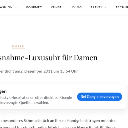
FASHION
GOURMET
KUNST
LIVING
TRAVEL
TECHN
UHREN
Ausnahme-Luxusuhr für Damen
entlicht am
2. Dezember 2011 um 15:54 Uhr
ugen
Bei Google bevorzugen
estyle-Inspirationen öfter direkt bei Google
s bevorzugte Quelle auswählen.
in besonderes Schmuckstück an ihrem Handgelenk tragen möchten,
brennend für ein sehr edles Modell aus dem Hause Patek Philippe