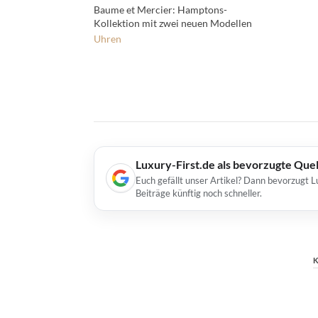
Baume et Mercier: Hamptons-
Kollektion mit zwei neuen Modellen
Uhren
Luxury-First.de als bevorzugte Que
Euch gefällt unser Artikel? Dann bevorzugt L
Beiträge künftig noch schneller.