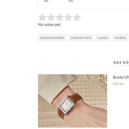
Rate this item:
Submit Rating
No votes yet.
DAMENUHREN
DIAMANTEN
LUXUS
UHREN
DAS KÖ
Bunte Uh
Uhren