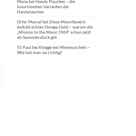
Mona
bei
Handy Pouches – die
luxuriösesten Varianten der
Handytaschen
Orler Marcel
bei
Diese MoonSwatch
enthält echtes Omega-Gold – warum die
„Mission to the Moon 1969“ schon jetzt
als Sammlerstück gilt
55 Paul
bei
Knigge bei Miesmuscheln –
Wie isst man sie richtig?