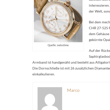
interessieren
der Welt, son
Bei dem mech
CHR 27-525 PS
dem Gehäuse a
gekörnte Opali
Quelle: swisstime
Auf der Rücks
Saphirglasbod
Armband ist handgenäht und besteht aus Alligatorle
Die Dornschließe ist mit 26 zusätzlichen Diamant
einkalkulieren.
Marco