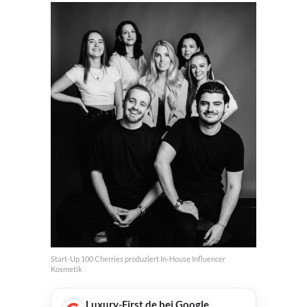
Start-Up 100 Cherries produziert In-House Influencer
Kosmetik
Luxury-First.de bei Google